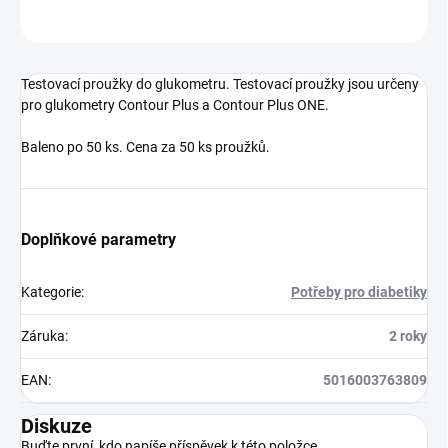
ZEPTAT SE
Testovací proužky do glukometru. Testovací proužky jsou určeny
pro glukometry Contour Plus a Contour Plus ONE.
Baleno po 50 ks. Cena za 50 ks proužků.
Doplňkové parametry
Kategorie
:
Potřeby pro diabetiky
Záruka
:
2 roky
EAN
:
5016003763809
Diskuze
Buďte první, kdo napíše příspěvek k této položce.