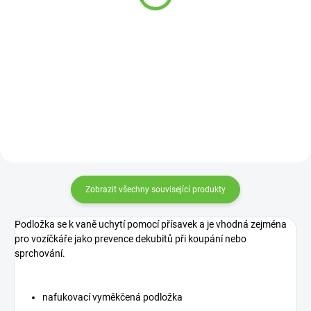
360 Kč
od
Detail
Detail
Švédské madlo se pohodlně
nasadí na okraj vany a zaaretuje
se. Není tak nutné vrtat do zdi a
madlo lze kdykoliv...
Zobrazit všechny související produkty
Podložka se k vaně uchytí pomocí přísavek a je vhodná zejména
pro vozíčkáře jako prevence dekubitů při koupání nebo
sprchování.
nafukovací vyměkčená podložka