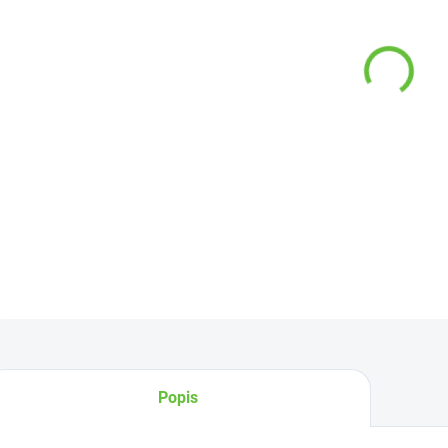
−
DETAI
Z
Popis