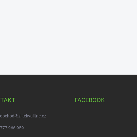
TAKT
FACEBOOK
obchod
@
zijtekvalitne.cz
777 966 959