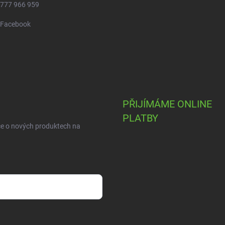
777 966 959
Facebook
PŘIJÍMÁME ONLINE
PLATBY
ce o nových produktech na