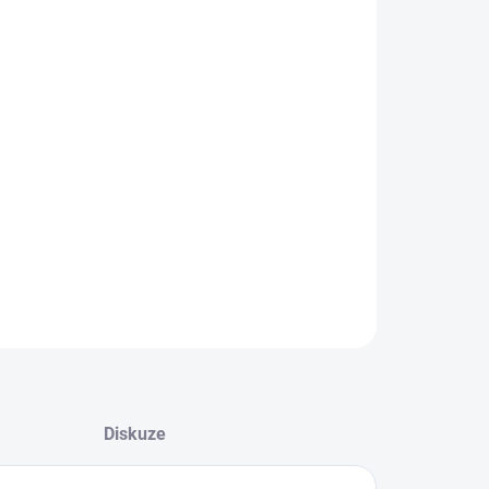
+
Přidat do košíku
LNÍ INFORMACE
EPTAT SE
Diskuze