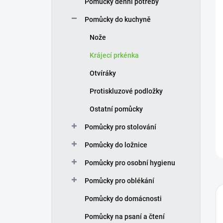
Pomůcky denní potřeby
í
p
Pomůcky do kuchyně
a
n
Nože
e
Krájecí prkénka
l
Otvíráky
Protiskluzové podložky
Ostatní pomůcky
Pomůcky pro stolování
Pomůcky do ložnice
Pomůcky pro osobní hygienu
Pomůcky pro oblékání
Pomůcky do domácnosti
Pomůcky na psaní a čtení