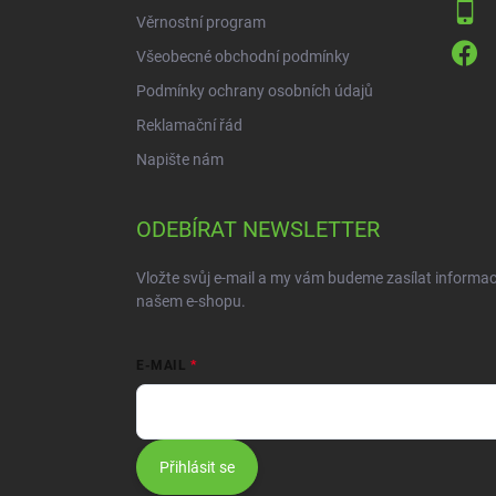
Věrnostní program
Všeobecné obchodní podmínky
Podmínky ochrany osobních údajů
Reklamační řád
Napište nám
ODEBÍRAT NEWSLETTER
Vložte svůj e-mail a my vám budeme zasílat informa
našem e-shopu.
E-MAIL
Přihlásit se