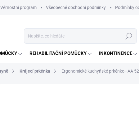
Věrnostní program
Všeobecné obchodní podmínky
Podmínky oc
Hledat
OMŮCKY
REHABILITAČNÍ POMŮCKY
INKONTINENCE
hyně
Krájecí prkénka
Ergonomické kuchyňské prkénko - AA 5
2 hodnocení
Podrobnosti hodnocení
ZNAČKA:
DMA
64
Měrná
NA O
cena: