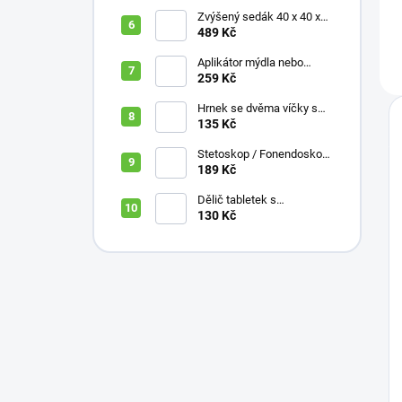
Zvýšený sedák 40 x 40 x
10 cm
489 Kč
Aplikátor mýdla nebo
krému se zásobníkem a
259 Kč
zahnutou rukojetí
Hrnek se dvěma víčky s
krátkými náustky, nápoje,
135 Kč
pokrmy, 250 ml, různé
barvy
Stetoskop / Fonendoskop
pro zdravotnický personál,
189 Kč
různé barvy
Dělič tabletek s
bezpečným uložením léků
130 Kč