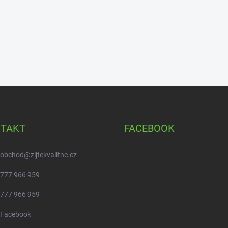
TAKT
FACEBOOK
obchod
@
zijtekvalitne.cz
777 966 959
777 966 959
Facebook