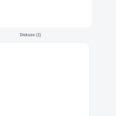
ezeném rozsahu
hybu.
Diskuze (2)