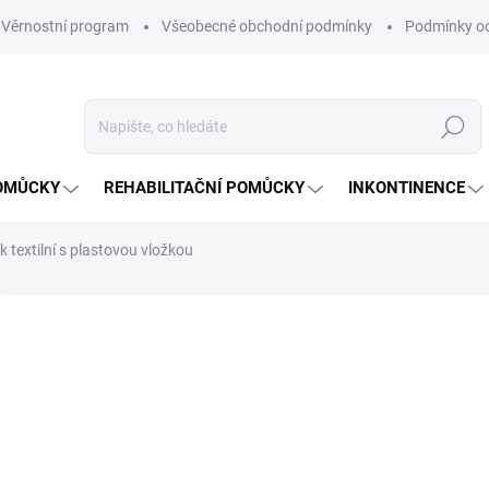
Věrnostní program
Všeobecné obchodní podmínky
Podmínky oc
Hledat
OMŮCKY
REHABILITAČNÍ POMŮCKY
INKONTINENCE
 textilní s plastovou vložkou
269 hodnocení
Podrobnosti hodnocení
ZNAČKA:
SUN
IP
26
Měrná
SKL
cena: