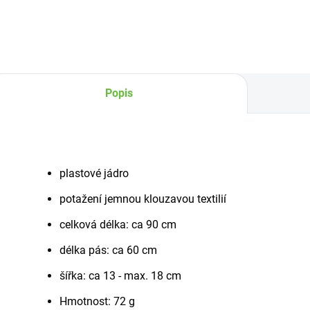
omezeném rozsahu
om
pohybu.
po
Popis
plastové jádro
potažení jemnou klouzavou textilií
celková délka: ca 90 cm
délka pás: ca 60 cm
šířka: ca 13 - max. 18 cm
Hmotnost: 72 g