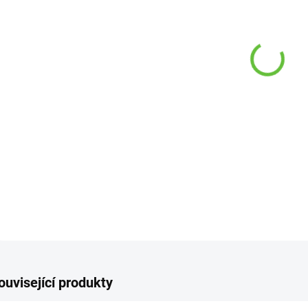
−
Ulehč
rozsa
DETAI
Z
ouvisející produkty