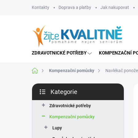
Přejít
Kontakty
Doprava a platby
Jak nakupovat
na
obsah
ZDRAVOTNICKÉ POTŘEBY
KOMPENZAČNÍ P
Domů
Kompenzační pomůcky
Navlékač ponožek
P
Kategorie
o
Přeskočit
s
kategorie
T
t
Zdravotnické potřeby
r
Kompenzační pomůcky
a
n
Lupy
n