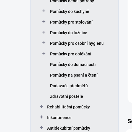
Pomůcky denní potřeby
í
p
Pomůcky do kuchyně
a
n
Pomůcky pro stolování
e
Pomůcky do ložnice
l
Pomůcky pro osobní hygienu
Pomůcky pro oblékání
Pomůcky do domácnosti
Pomůcky na psaní a čtení
Podavače předmětů
Zdravotní postele
Rehabilitační pomůcky
Inkontinence
S
Antidekubitní pomůcky