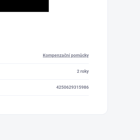
Kompenzační pomůcky
2 roky
4250629315986