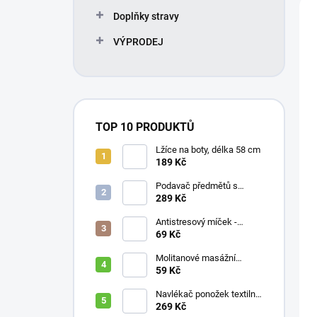
Doplňky stravy
VÝPRODEJ
TOP 10 PRODUKTŮ
Lžíce na boty, délka 58 cm
189 Kč
Podavač předmětů s
magnetem / prodloužená
289 Kč
ruka, různé délky 61 / 76 /
81 / 90 cm
Antistresový míček -
průměr 75 mm, mix barev
69 Kč
Molitanové masážní
míčky, různé velikosti
59 Kč
Navlékač ponožek textilní
s plastovou vložkou
269 Kč