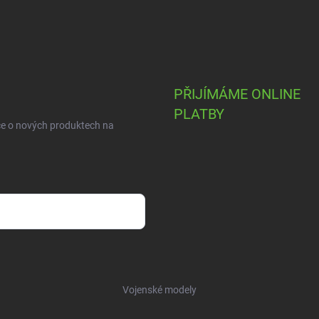
PŘIJÍMÁME ONLINE
PLATBY
ce o nových produktech na
Vojenské modely