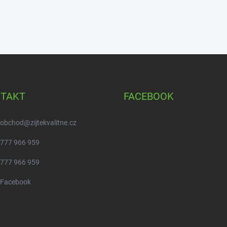
TAKT
FACEBOOK
obchod
@
zijtekvalitne.cz
777 966 959
777 966 959
Facebook