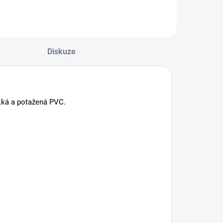
pohybu.
Diskuze
ěkká a potažená PVC.