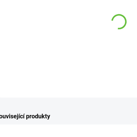
−
DETAI
Z
ouvisející produkty
TIP