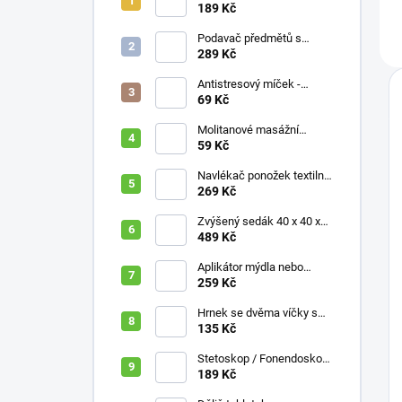
189 Kč
Podavač předmětů s
magnetem / prodloužená
289 Kč
ruka, různé délky 61 / 76 /
81 / 90 cm
Antistresový míček -
průměr 75 mm, mix barev
69 Kč
Molitanové masážní
míčky, různé velikosti
59 Kč
Navlékač ponožek textilní
s plastovou vložkou
269 Kč
Zvýšený sedák 40 x 40 x
10 cm
489 Kč
Aplikátor mýdla nebo
krému se zásobníkem a
259 Kč
zahnutou rukojetí
Hrnek se dvěma víčky s
krátkými náustky, nápoje,
135 Kč
pokrmy, 250 ml, různé
barvy
Stetoskop / Fonendoskop
pro zdravotnický personál,
189 Kč
různé barvy