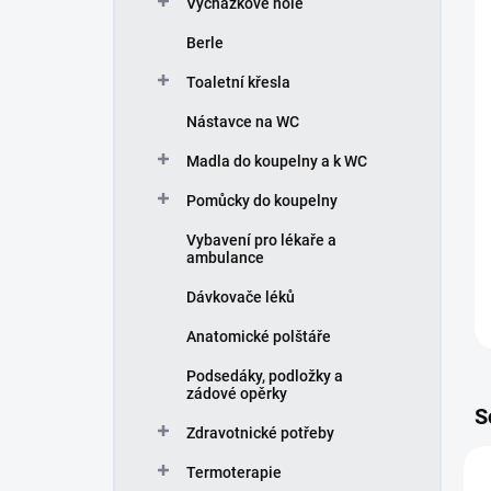
Vycházkové hole
í
p
Berle
a
n
Toaletní křesla
e
Nástavce na WC
l
Madla do koupelny a k WC
Pomůcky do koupelny
Vybavení pro lékaře a
ambulance
Dávkovače léků
Anatomické polštáře
Podsedáky, podložky a
zádové opěrky
S
Zdravotnické potřeby
Termoterapie