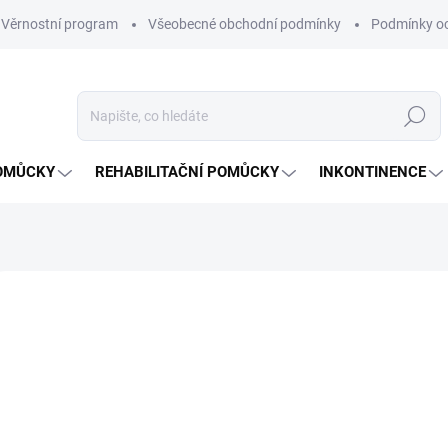
Věrnostní program
Všeobecné obchodní podmínky
Podmínky oc
Hledat
OMŮCKY
REHABILITAČNÍ POMŮCKY
INKONTINENCE
71 hodnocení
Podrobnosti hodnocení
ZNAČKA:
SUND
1 
Měrná
SKL
cena: