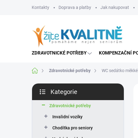
Přejít
Kontakty
Doprava a platby
Jak nakupovat
na
obsah
ZDRAVOTNICKÉ POTŘEBY
KOMPENZAČNÍ P
Domů
Zdravotnické potřeby
WC sedátko měkké
P
Kategorie
o
Přeskočit
s
kategorie
t
Zdravotnické potřeby
r
Invalidní vozíky
a
n
Chodítka pro seniory
n