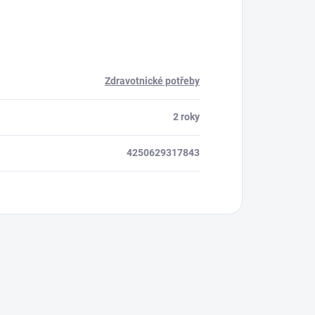
Zdravotnické potřeby
2 roky
4250629317843