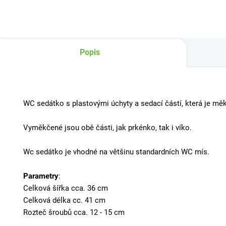
Popis
WC sedátko s plastovými úchyty a sedací částí, která je m
Vyměkčené jsou obě části, jak prkénko, tak i víko.
Wc sedátko je vhodné na většinu standardních WC mís.
Parametry
:
Celková šířka cca. 36 cm
Celková délka cc. 41 cm
Rozteč šroubů cca. 12 - 15 cm