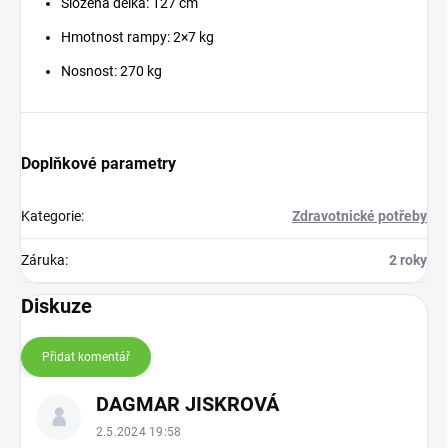
Složená délka: 127 cm
Hmotnost rampy: 2×7 kg
Nosnost: 270 kg
Doplňkové parametry
Kategorie
:
Zdravotnické potřeby
Záruka
:
2 roky
Diskuze
Přidat komentář
V
DAGMAR JISKROVÁ
ý
p
2.5.2024 19:58