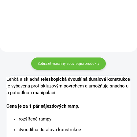
Ulehčuje oblékání ponožek bez
nutnosti ohýbání při omezeném
rozsahu pohybu.
Zobrazit všechny související produkty
Lehká a skladná
teleskopická dvoudílná duralová konstrukce
je vybavena protiskluzovým povrchem a umožňuje snadno u
a pohodlnou manipulaci.
Cena je za 1 pár nájezdových ramp.
rozšířené rampy
dvoudílná duralová konstrukce