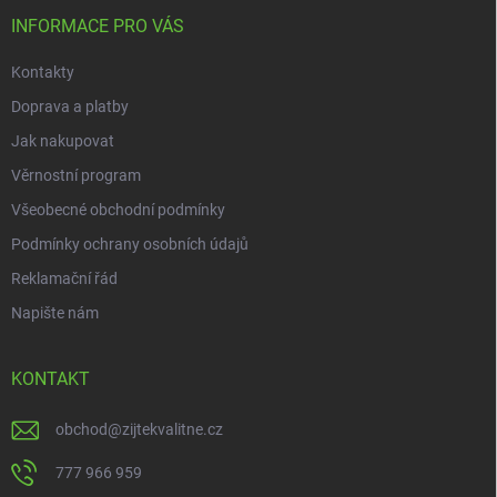
t
í
INFORMACE PRO VÁS
Kontakty
Doprava a platby
Jak nakupovat
Věrnostní program
Všeobecné obchodní podmínky
Podmínky ochrany osobních údajů
Reklamační řád
Napište nám
KONTAKT
obchod
@
zijtekvalitne.cz
777 966 959