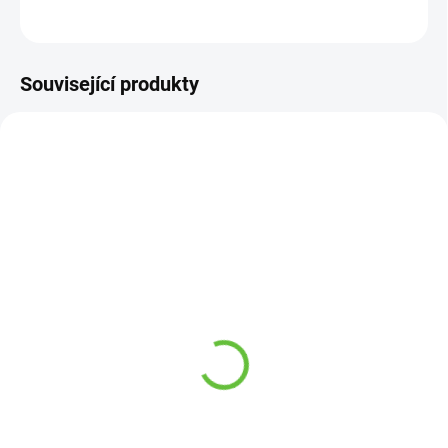
ZEPTAT SE
Související produkty
TIP
SKLADEM
SKLADEM
(41 KS)
(257 KS)
Elastické tkaničky, černé,
Navlékač ponožek
3 páry v balení, délka 65
textilní s plastovou
cm
vložkou
219 Kč
269 Kč
Detail
Detail