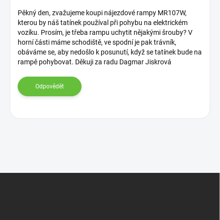
i
s
Pěkný den, zvažujeme koupi nájezdové rampy MR107W,
kterou by náš tatínek používal při pohybu na elektrickém
d
vozíku. Prosím, je třeba rampu uchytit nějakými šrouby? V
i
horní části máme schodiště, ve spodní je pak trávník,
s
obáváme se, aby nedošlo k posunutí, když se tatínek bude na
k
rampě pohybovat. Děkuji za radu Dagmar Jiskrová
u
z
Odpovědět
í
Z
á
p
a