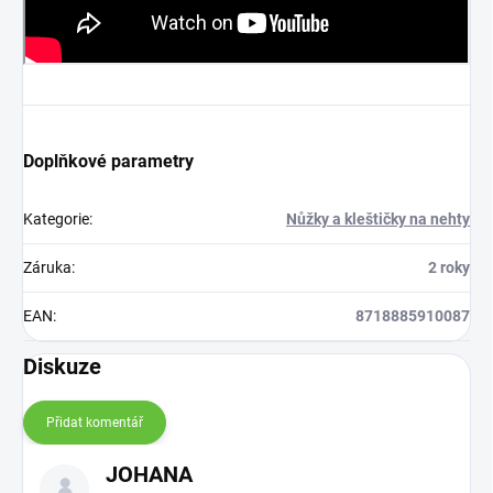
Doplňkové parametry
Kategorie
:
Nůžky a kleštičky na nehty
Záruka
:
2 roky
EAN
:
8718885910087
Diskuze
Přidat komentář
V
JOHANA
ý