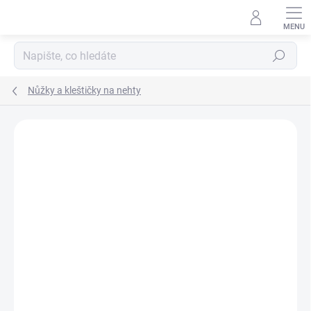
Přejít
na
obsah
Hledat
Nůžky a kleštičky na nehty
147 hodnocení
Podrobnosti hodnocení
ZNAČKA:
VITILITY