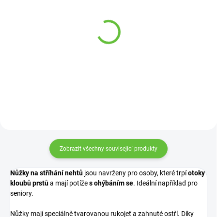
SKLADEM
SKLADEM
(20 KS)
(42 KS)
Pomůcka pro
Stojánek na hrací karty
vymačkávání tub
pro seniory, 4 ks
69 Kč
149 Kč
Detail
Detail
Zobrazit všechny související produkty
Nůžky na stříhání nehtů
jsou navrženy pro osoby, které trpí
otoky
kloubů prstů
a mají potíže
s ohýbáním se
. Ideální například pro
seniory.
Nůžky mají speciálně tvarovanou rukojeť a zahnuté ostří. Díky