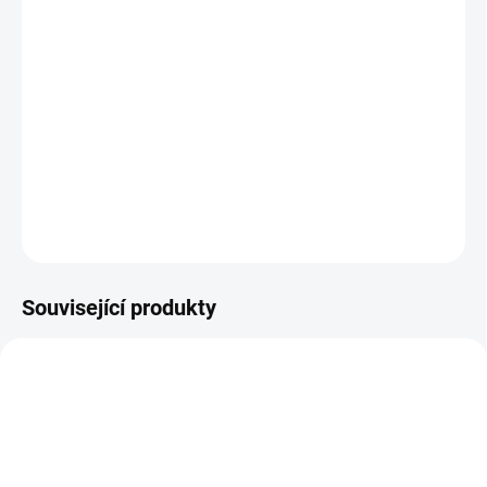
cena:
−
+
Přidat do košíku
Nůžky na nehty XL o délce 20,7 cm. Usnadňují stříhání nehtů na
nohou.
DETAILNÍ INFORMACE
ZEPTAT SE
Související produkty