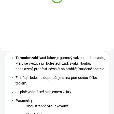
polyester, různé barvy,
Premium, 5 ks, různé
45 x 90 cm
velikosti
249 Kč
218 Kč
od
Detail
Detail
Termofor zahřívací láhev
je gumový vak na horkou vodu,
který se využívá při bolestech zad, svalů, kloubů,
nachlazení, prohřátí ledvin či na prohřátí studené postele.
Zmírňuje bolest a doporučuje se na pomocnou léčbu
teplem.
Je plně vodotěsný s objemem 2 litry
Parametry
:
Oboustranně vroubkovaný