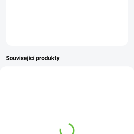
−
+
Přidat do košíku
DETAILNÍ INFORMACE
ZEPTAT SE
Související produkty
SKLADEM
NA OBJEDNÁVKU 1-2 DNY
(12 KS)
(1 KS)
Bryndák pro dospělé se
Fixační kalhotky pro
zapínáním na druk,
vložné pleny, MoliCare