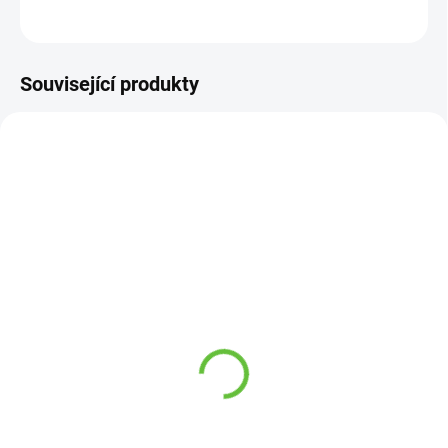
ZEPTAT SE
Související produkty
SKLADEM
SKLADEM
(41 KS)
(3 KS)
Elastické tkaničky, černé,
Lžíce na obouvání bot
3 páry v balení, délka 65
velmi dlouhá, plast, 79
cm
cm
219 Kč
229 Kč
Detail
Detail