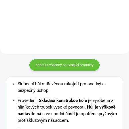
Velmi praktická lžíce z plastu na
obouvání bot, která díky velké
délce umožňuje nazutí bot bez
ohýbání se. Délka: 79 cm
Zobrazit všechny související produkty
Skládací hůl s dřevěnou rukojetí pro snadný a
bezpečný úchop.
Provedení:
Skládací konstrukce hole
je vyrobena z
hliníkových trubek vysoké pevnosti.
Hůl je výškově
nastavitelná
a ve spodní části je opatřena pryžovým
protiskluzovým násadcem.