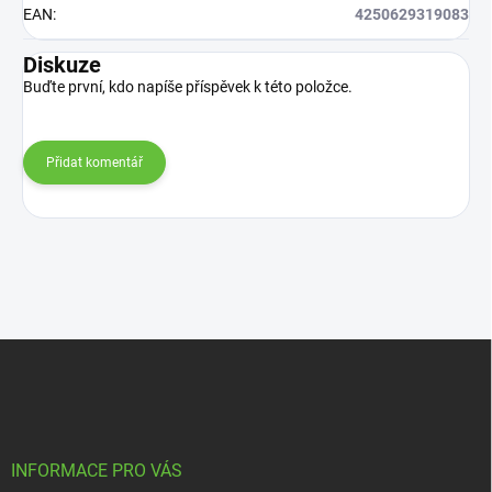
EAN
:
4250629319083
Diskuze
Buďte první, kdo napíše příspěvek k této položce.
Přidat komentář
Z
á
p
a
t
í
INFORMACE PRO VÁS