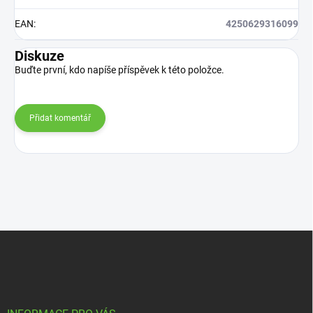
EAN
:
4250629316099
Diskuze
Buďte první, kdo napíše příspěvek k této položce.
Přidat komentář
Z
á
p
a
t