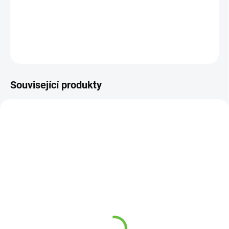
−
+
Přidat do košíku
DETAILNÍ INFORMACE
ZEPTAT SE
Související produkty
TIP
SKLADEM
SKLADEM
(260 KS)
(2 KS)
Navlékač ponožek
Pomůcka na mytí prstů a
textilní s plastovou
mezi prsty u nohou
vložkou
299 Kč