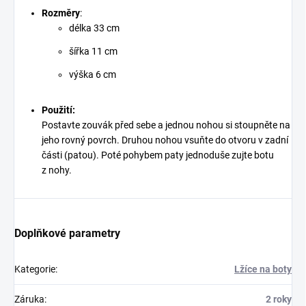
Rozměry
:
délka 33 cm
šířka 11 cm
výška 6 cm
Použití:
Postavte zouvák před sebe a jednou nohou si stoupněte na
jeho rovný povrch. Druhou nohou vsuňte do otvoru v zadní
části (patou). Poté pohybem paty jednoduše zujte botu
z nohy.
Doplňkové parametry
Kategorie
:
Lžíce na boty
Záruka
:
2 roky