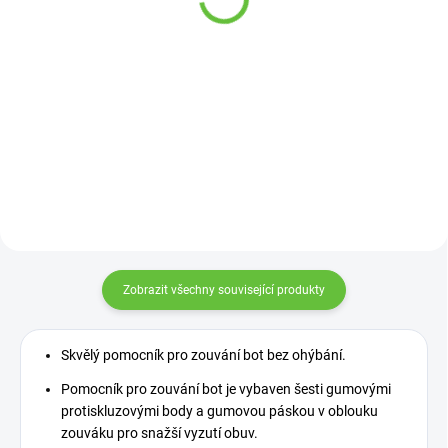
269 Kč
Detail
Detail
Ulehčuje oblékání ponožek bez
nutnosti ohýbání při omezeném
rozsahu pohybu.
Zobrazit všechny související produkty
Skvělý pomocník pro zouvání bot bez ohýbání.
Pomocník pro zouvání bot je vybaven šesti gumovými
protiskluzovými body a gumovou páskou v oblouku
zouváku pro snažší vyzutí obuv.