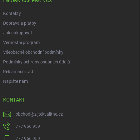
í
INFORMACE PRO VÁS
Kontakty
Doprava a platby
Jak nakupovat
Věrnostní program
Všeobecné obchodní podmínky
Podmínky ochrany osobních údajů
Reklamační řád
Napište nám
KONTAKT
obchod
@
zijtekvalitne.cz
777 966 959
777 966 959