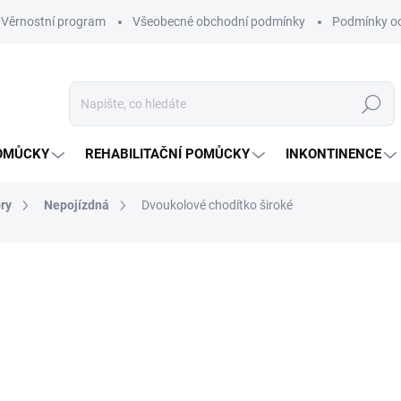
Věrnostní program
Všeobecné obchodní podmínky
Podmínky oc
Hledat
OMŮCKY
REHABILITAČNÍ POMŮCKY
INKONTINENCE
ry
Nepojízdná
Dvoukolové chodítko široké
9 hodnocení
Podrobnosti hodnocení
ZNAČKA:
DMA
2 
Měrná
ZVOL
cena:
VARI