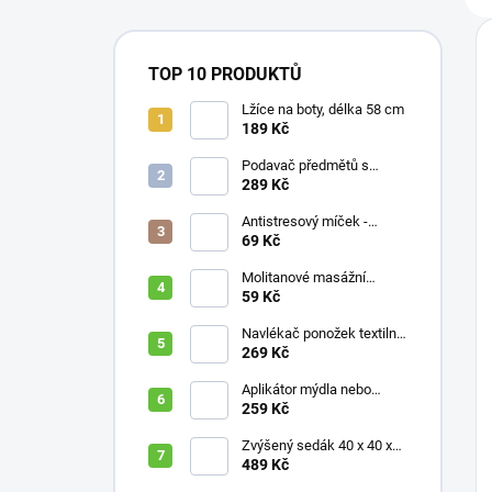
TOP 10 PRODUKTŮ
Lžíce na boty, délka 58 cm
189 Kč
Podavač předmětů s
magnetem / prodloužená
289 Kč
ruka, různé délky 61 / 76 /
81 / 90 cm
Antistresový míček -
průměr 75 mm, mix barev
69 Kč
Molitanové masážní
míčky, různé velikosti
59 Kč
Navlékač ponožek textilní
s plastovou vložkou
269 Kč
Aplikátor mýdla nebo
krému se zásobníkem a
259 Kč
zahnutou rukojetí
Zvýšený sedák 40 x 40 x
10 cm
489 Kč