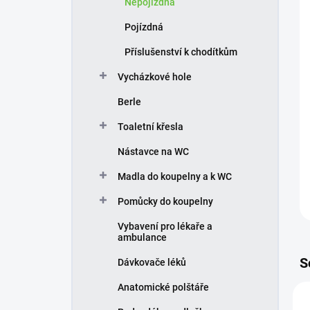
Nepojízdná
í
p
Pojízdná
a
n
Příslušenství k chodítkům
e
Vycházkové hole
l
Berle
Toaletní křesla
Nástavce na WC
Madla do koupelny a k WC
Pomůcky do koupelny
Vybavení pro lékaře a
ambulance
S
Dávkovače léků
Anatomické polštáře