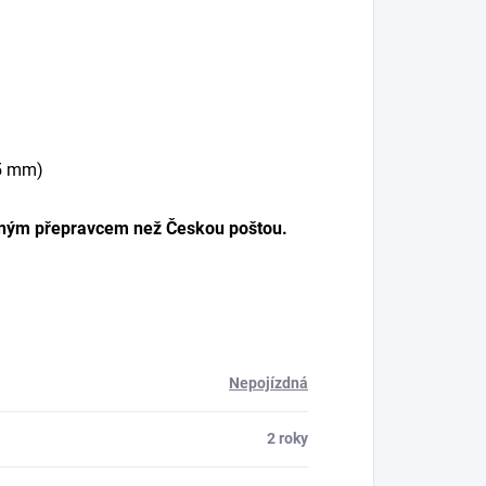
25 mm)
jiným přepravcem než Českou poštou.
Nepojízdná
2 roky