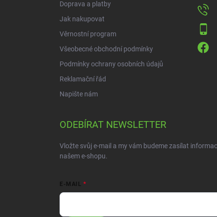
Doprava a platby
Jak nakupovat
Věrnostní program
Všeobecné obchodní podmínky
Podmínky ochrany osobních údajů
Reklamační řád
Napište nám
ODEBÍRAT NEWSLETTER
Vložte svůj e-mail a my vám budeme zasílat informa
našem e-shopu.
E-MAIL