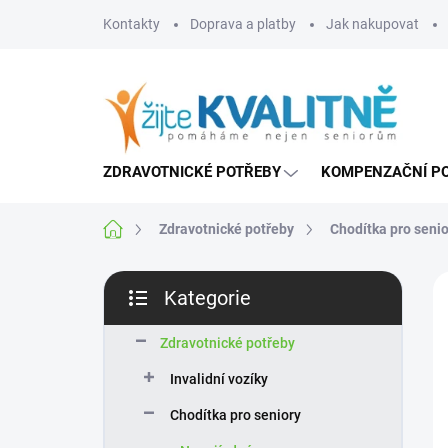
Přejít
Kontakty
Doprava a platby
Jak nakupovat
na
obsah
ZDRAVOTNICKÉ POTŘEBY
KOMPENZAČNÍ P
Domů
Zdravotnické potřeby
Chodítka pro senio
P
Kategorie
o
Přeskočit
s
kategorie
t
Zdravotnické potřeby
r
Invalidní vozíky
a
n
Chodítka pro seniory
n