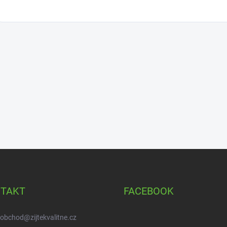
TAKT
FACEBOOK
obchod
@
zijtekvalitne.cz