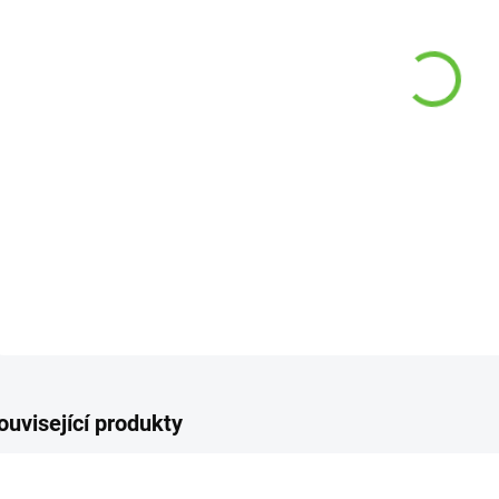
−
DETAI
Z
ouvisející produkty