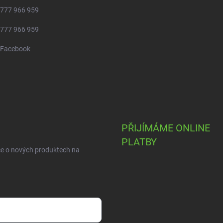
777 966 959
777 966 959
Facebook
PŘIJÍMÁME ONLINE
PLATBY
ce o nových produktech na