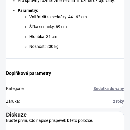
Pro správný rozměr změřte vnitřní rozměr okrajů vany.
Parametry:
Vnitřní šířka sedačky: 44 - 62 cm
Šířka sedačky: 69 cm
Hloubka: 31 cm
Nosnost: 200 kg
Doplňkové parametry
Kategorie
:
Sedátka do vany
Záruka
:
2 roky
Diskuze
Buďte první, kdo napíše příspěvek k této položce.