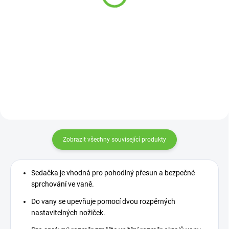
360 Kč
od
Detail
Detail
Švédské madlo se pohodlně
nasadí na okraj vany a zaaretuje
se. Není tak nutné vrtat do zdi a
madlo lze kdykoliv...
Zobrazit všechny související produkty
Sedačka je vhodná pro pohodlný přesun a bezpečné
sprchování ve vaně.
Do vany se upevňuje pomocí dvou rozpěrných
nastavitelných nožiček.