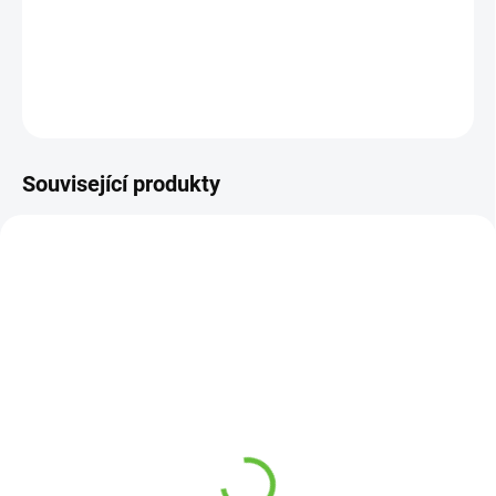
−
+
Přidat do košíku
DETAILNÍ INFORMACE
ZEPTAT SE
Související produkty
SKLADEM
NA OBJEDNÁVKU 3-5 DNŮ
(1 KS)
Madlo švédské s
Protiskluzová podložka
upevněním na vanu
do vany, 76 x 35 cm,
1 380 Kč
různé barvy