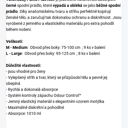
černé
spodní prádlo, které
vypadá a obléká
se jako
běžné spodní
prádlo
. Díky anatomickému tvaru a střihu perfektně kopírují
ženské tělo, a zaručují tak dokonalou ochranu a diskrétnost. Jsou
vyrobené z jemného a elastického materiálu pro extra pohodlí
během nošení.
Velikosti:
M - Medium
: Obvod přes boky: 75-100 cm ; 9 ks v balení
L - Large
: Obvod přes boky: 95-125 cm ; 8 ks v balení
Důležité vlastnosti:
- jsou vhodné pro ženy
- Vylepšený střih a tvar, který se přizpůsobí tělu a pevně jej
obepíná
- Rychlá a dokonalá absorpce
- Systém kontroly zápachu Odour Control™
- Jemný elastický materiál s elegantním vzorem motýlka
- Maximálně diskrétní a pohodlné
- Absorpce: 1010 ml