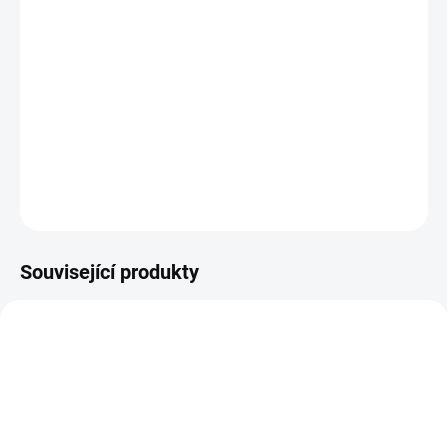
cena:
VARIANTA
−
+
Přidat do košíku
DETAILNÍ INFORMACE
ZEPTAT SE
Související produkty