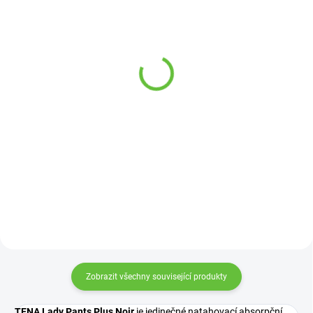
SKLADEM
SKLADEM
(20 KS)
(2 KS)
Nůžky na stříhání nehtů
Antidekubitní podložka
na nohou pro hůře
na lůžko, různé rozměry
pohyblivé osoby - délka
229 Kč
od
XL 20,7 cm
295 Kč
Detail
Detail
Nůžky na nehty XL o délce 20,7
cm. Usnadňují stříhání nehtů na
nohou.
Zobrazit všechny související produkty
TENA Lady Pants Plus Noir
je jedinečné natahovací absorpční