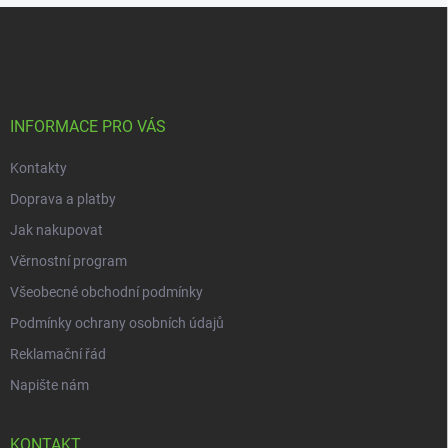
Z
á
p
a
t
í
INFORMACE PRO VÁS
Kontakty
Doprava a platby
Jak nakupovat
Věrnostní program
Všeobecné obchodní podmínky
Podmínky ochrany osobních údajů
Reklamační řád
Napište nám
KONTAKT