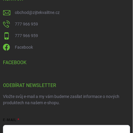
obchod
@
zijtekvalitne.cz
777 966 959
777 966 959
Facebook
FACEBOOK
ODEBÍRAT NEWSLETTER
Vložte svůj e-mail a my vám budeme zasílat informace o nových
produktech na našem e-shopu.
E-MAIL