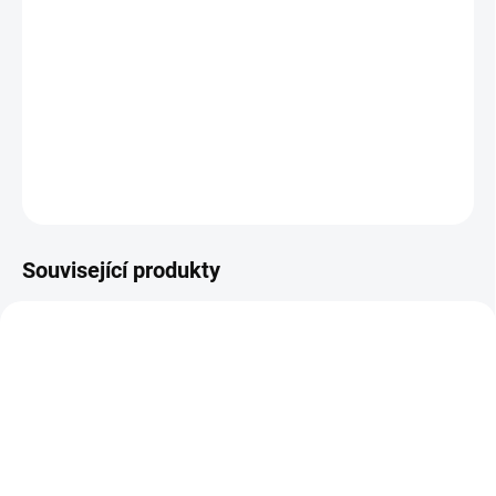
VARIANTA
−
+
Přidat do košíku
DETAILNÍ INFORMACE
ZEPTAT SE
Související produkty
TIP
SKLADEM
SKLADEM
(259 KS)
(345 KS)