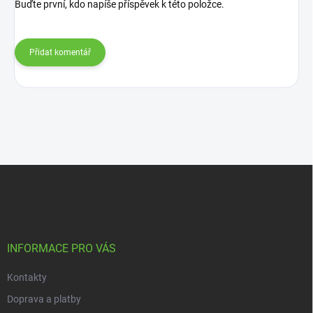
Buďte první, kdo napíše příspěvek k této položce.
Přidat komentář
Z
á
p
a
t
í
INFORMACE PRO VÁS
Kontakty
Doprava a platby