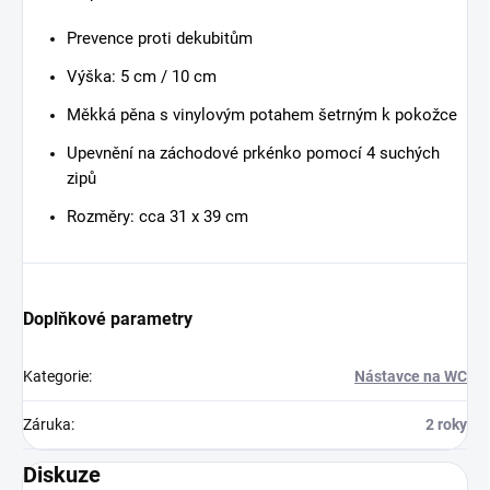
Prevence proti dekubitům
Výška: 5 cm / 10 cm
Měkká pěna s vinylovým potahem šetrným k pokožce
Upevnění na záchodové prkénko pomocí 4 suchých
zipů
Rozměry: cca 31 x 39 cm
Doplňkové parametry
Kategorie
:
Nástavce na WC
Záruka
:
2 roky
Diskuze