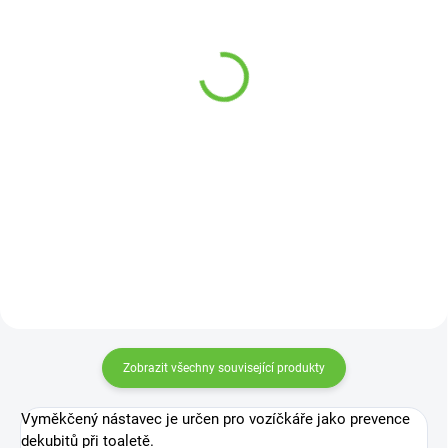
Navlékač ponožek
Lžíce na boty, délka 58
textilní s plastovou
cm
vložkou
189 Kč
od
269 Kč
Detail
Detail
Ulehčuje oblékání ponožek bez
nutnosti ohýbání při omezeném
rozsahu pohybu.
Zobrazit všechny související produkty
Vyměkčený nástavec je určen pro vozíčkáře jako prevence
dekubitů při toaletě.