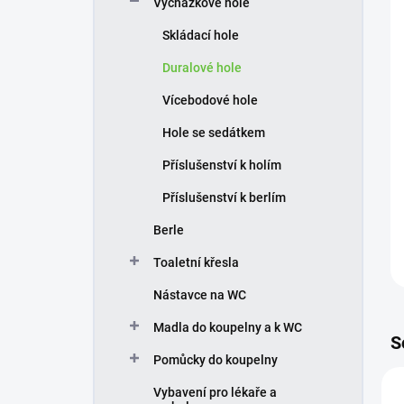
Vycházkové hole
í
p
Skládací hole
a
n
Duralové hole
e
Vícebodové hole
l
Hole se sedátkem
Příslušenství k holím
Příslušenství k berlím
Berle
Toaletní křesla
Nástavce na WC
Madla do koupelny a k WC
S
Pomůcky do koupelny
Vybavení pro lékaře a