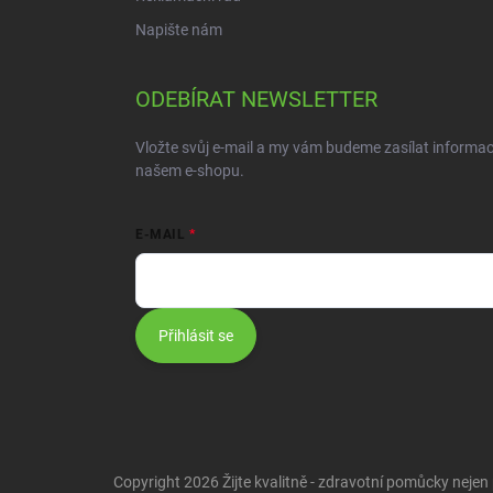
Napište nám
ODEBÍRAT NEWSLETTER
Vložte svůj e-mail a my vám budeme zasílat informa
našem e-shopu.
E-MAIL
Přihlásit se
Copyright 2026
Žijte kvalitně - zdravotní pomůcky nejen