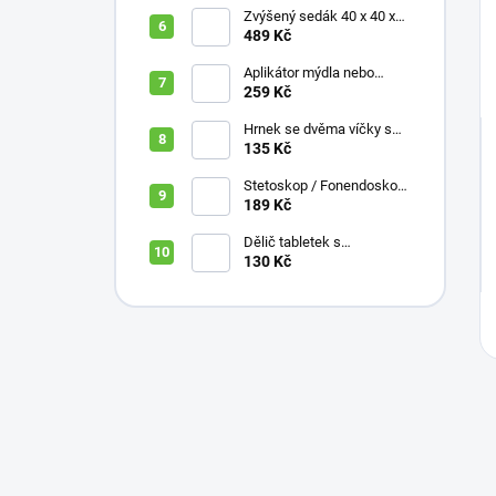
Zvýšený sedák 40 x 40 x
10 cm
489 Kč
Aplikátor mýdla nebo
krému se zásobníkem a
259 Kč
zahnutou rukojetí
Hrnek se dvěma víčky s
krátkými náustky, nápoje,
135 Kč
pokrmy, 250 ml, různé
barvy
Stetoskop / Fonendoskop
pro zdravotnický personál,
189 Kč
různé barvy
Dělič tabletek s
bezpečným uložením léků
130 Kč