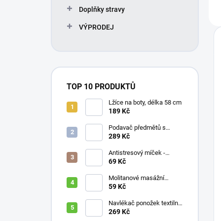
Doplňky stravy
VÝPRODEJ
TOP 10 PRODUKTŮ
Lžíce na boty, délka 58 cm
189 Kč
Podavač předmětů s
magnetem / prodloužená
289 Kč
ruka, různé délky 61 / 76 /
81 / 90 cm
Antistresový míček -
průměr 75 mm, mix barev
69 Kč
Molitanové masážní
míčky, různé velikosti
59 Kč
Navlékač ponožek textilní
s plastovou vložkou
269 Kč