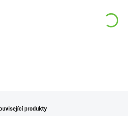
−
DETAI
Z
ouvisející produkty