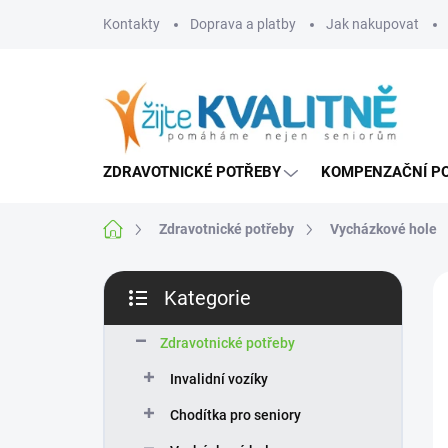
Přejít
Kontakty
Doprava a platby
Jak nakupovat
na
obsah
ZDRAVOTNICKÉ POTŘEBY
KOMPENZAČNÍ P
Domů
Zdravotnické potřeby
Vycházkové hole
P
Kategorie
o
Přeskočit
s
kategorie
t
Zdravotnické potřeby
r
Invalidní vozíky
a
n
Chodítka pro seniory
n