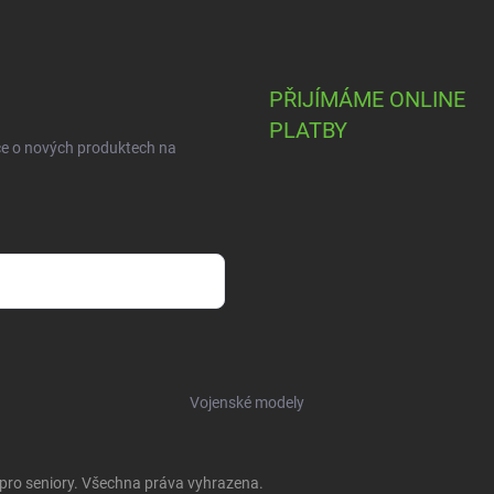
PŘIJÍMÁME ONLINE
PLATBY
ce o nových produktech na
Vojenské modely
 pro seniory
. Všechna práva vyhrazena.