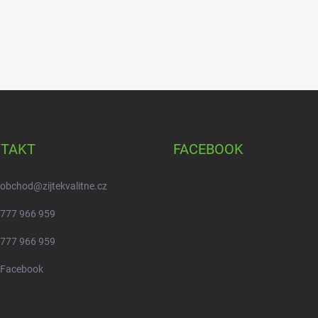
TAKT
FACEBOOK
obchod
@
zijtekvalitne.cz
777 966 959
777 966 959
Facebook