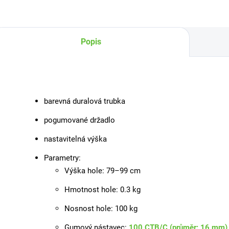
bez ohýbání se.
Délka: 79 cm
Popis
barevná duralová trubka
pogumované držadlo
nastavitelná výška
Parametry:
Výška hole: 79–99 cm
Hmotnost hole: 0.3 kg
Nosnost hole: 100 kg
Gumový nástavec:
100 CTB/C (průměr: 16 mm)