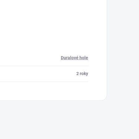
Duralové hole
2 roky