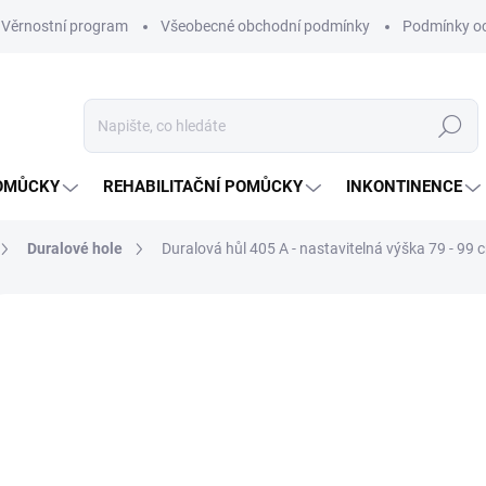
Věrnostní program
Všeobecné obchodní podmínky
Podmínky oc
Hledat
OMŮCKY
REHABILITAČNÍ POMŮCKY
INKONTINENCE
Duralové hole
Duralová hůl 405 A - nastavitelná výška 79 - 99 
45 hodnocení
Podrobnosti hodnocení
ZNAČKA:
DMA
od
Měrná
ZVOL
cena:
VARI