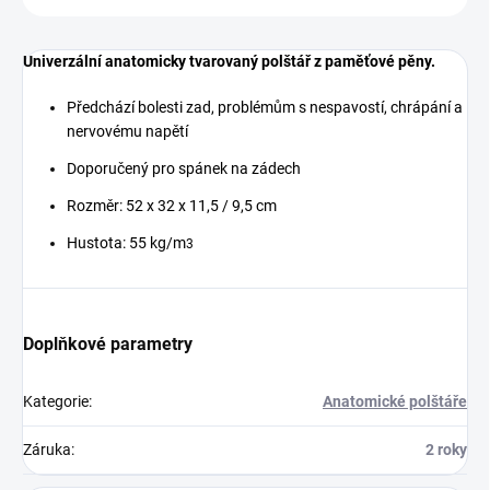
Univerzální anatomicky tvarovaný polštář z paměťové pěny.
Předchází bolesti zad, problémům s nespavostí, chrápání a
nervovému napětí
Doporučený pro spánek na zádech
Rozměr: 52 x 32 x 11,5 / 9,5 cm
Hustota: 55 kg/m
3
Doplňkové parametry
Kategorie
:
Anatomické polštáře
Záruka
:
2 roky