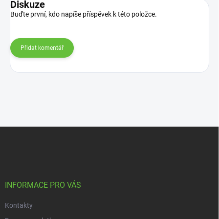
Diskuze
Buďte první, kdo napíše příspěvek k této položce.
Přidat komentář
Z
á
p
a
t
í
INFORMACE PRO VÁS
Kontakty