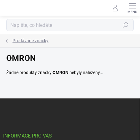
Přejít
na
obsah
Hledat
Prodávané značky
OMRON
Žádné produkty značky
OMRON
nebyly nalezeny...
Z
á
p
a
t
í
INFORMACE PRO VÁS