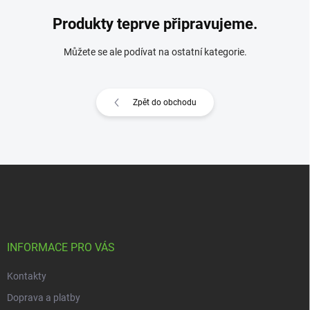
Produkty teprve připravujeme.
Můžete se ale podívat na ostatní kategorie.
Zpět do obchodu
Z
á
p
a
t
í
INFORMACE PRO VÁS
Kontakty
Doprava a platby