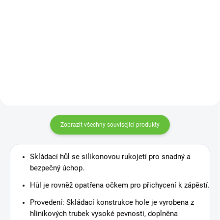
Velmi praktická lžíce z plastu na
obouvání bot, která díky velké
délce umožňuje nazutí bot bez
ohýbání se. Délka: 79 cm
Zobrazit všechny související produkty
Skládací hůl se silikonovou rukojetí pro snadný a
bezpečný úchop.
Hůl je rovněž opatřena očkem pro přichycení k zápěstí.
Provedení: Skládací konstrukce hole je vyrobena z
hliníkových trubek vysoké pevnosti, doplněna