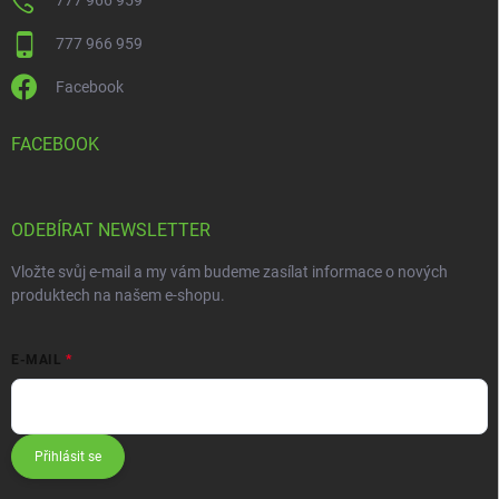
777 966 959
777 966 959
Facebook
FACEBOOK
ODEBÍRAT NEWSLETTER
Vložte svůj e-mail a my vám budeme zasílat informace o nových
produktech na našem e-shopu.
E-MAIL
Přihlásit se