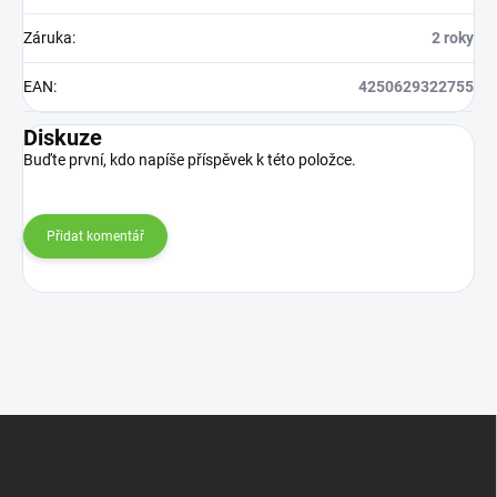
Záruka
:
2 roky
EAN
:
4250629322755
Diskuze
Buďte první, kdo napíše příspěvek k této položce.
Přidat komentář
Z
á
p