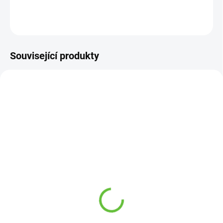
DETAILNÍ INFORMACE
ZEPTAT SE
Související produkty
SKLADEM
SKLADEM
(41 KS)
(3 KS)
Elastické tkaničky, černé,
Lžíce na obouvání bot
3 páry v balení, délka 65
velmi dlouhá, plast, 79
cm
cm
219 Kč
229 Kč
Detail
Detail