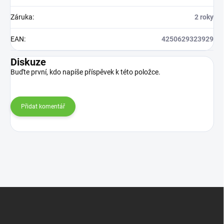
Záruka
:
2 roky
EAN
:
4250629323929
Diskuze
Buďte první, kdo napíše příspěvek k této položce.
Přidat komentář
Z
á
p