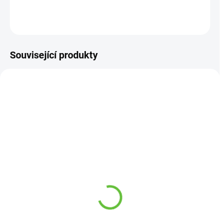
DETAILNÍ INFORMACE
ZEPTAT SE
Související produkty
SKLADEM
SKLADEM
(41 KS)
(3 KS)
Elastické tkaničky, černé,
Lžíce na obouvání bot
3 páry v balení, délka 65
velmi dlouhá, plast, 79
cm
cm
219 Kč
229 Kč
Detail
Detail