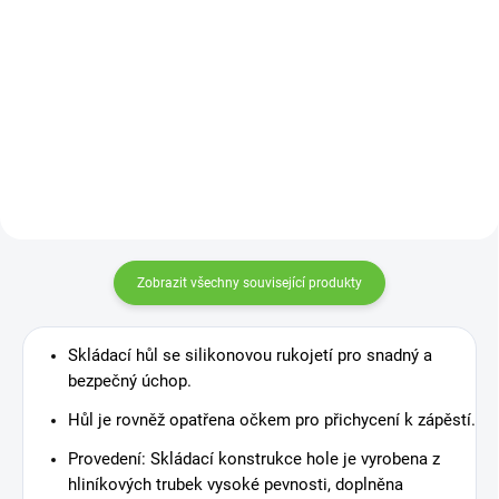
Velmi praktická lžíce z plastu na
obouvání bot, která díky velké
délce umožňuje nazutí bot bez
ohýbání se. Délka: 79 cm
Zobrazit všechny související produkty
Skládací hůl se silikonovou rukojetí pro snadný a
bezpečný úchop.
Hůl je rovněž opatřena očkem pro přichycení k zápěstí.
Provedení: Skládací konstrukce hole je vyrobena z
hliníkových trubek vysoké pevnosti, doplněna