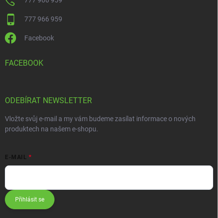
777 966 959
777 966 959
Facebook
FACEBOOK
ODEBÍRAT NEWSLETTER
Vložte svůj e-mail a my vám budeme zasílat informace o nových
produktech na našem e-shopu.
E-MAIL
Přihlásit se