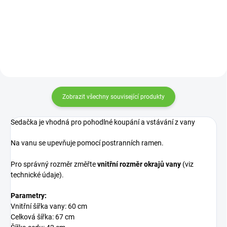
se. Není tak nutné vrtat do zdi a
madlo lze kdykoliv...
Zobrazit všechny související produkty
Sedačka je vhodná pro pohodlné koupání a vstávání z vany
Na vanu se upevňuje pomocí postranních ramen.
Pro správný rozměr změřte
vnitřní rozměr okrajů vany
(viz
technické údaje).
Parametry:
Vnitřní šířka vany: 60 cm
Celková šířka: 67 cm