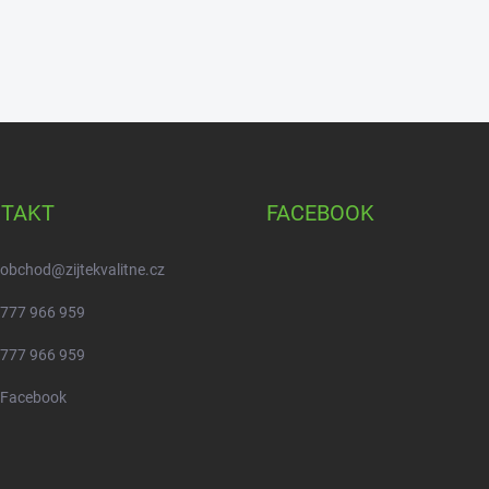
TAKT
FACEBOOK
obchod
@
zijtekvalitne.cz
777 966 959
777 966 959
Facebook