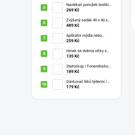
Navlékač ponožek textilní
s plastovou vložkou
269 Kč
Zvýšený sedák 40 x 40 x
10 cm
489 Kč
Aplikátor mýdla nebo
krému se zásobníkem a
259 Kč
zahnutou rukojetí
Hrnek se dvěma víčky s
krátkými náustky, nápoje,
135 Kč
pokrmy, 250 ml, různé
barvy
Stetoskop / Fonendoskop
pro zdravotnický personál,
189 Kč
různé barvy
Dávkovač léků týdenní /
denní 3 části, různé barvy,
179 Kč
ČESKÁ varianta