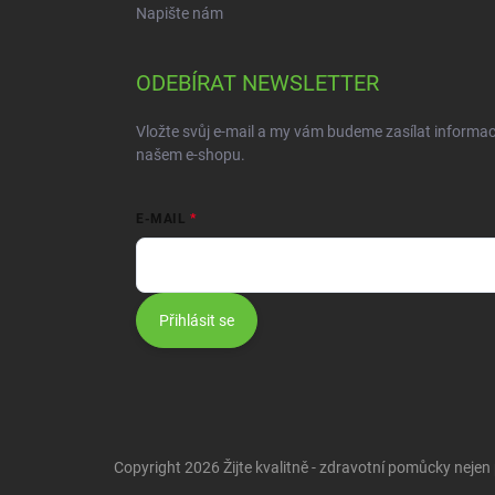
Napište nám
ODEBÍRAT NEWSLETTER
Vložte svůj e-mail a my vám budeme zasílat informa
našem e-shopu.
E-MAIL
Přihlásit se
Copyright 2026
Žijte kvalitně - zdravotní pomůcky nejen