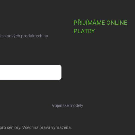
PŘIJÍMÁME ONLINE
PLATBY
ce o nových produktech na
Vojenské modely
 pro seniory
. Všechna práva vyhrazena.