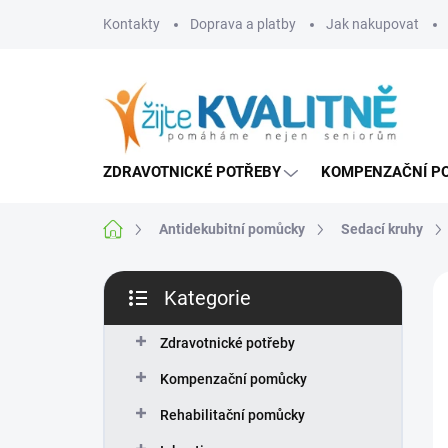
Přejít
Kontakty
Doprava a platby
Jak nakupovat
na
obsah
ZDRAVOTNICKÉ POTŘEBY
KOMPENZAČNÍ P
Domů
Antidekubitní pomůcky
Sedací kruhy
P
Kategorie
o
Přeskočit
s
kategorie
t
Zdravotnické potřeby
r
Kompenzační pomůcky
a
n
Rehabilitační pomůcky
n