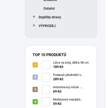
Ostatní
Doplňky stravy
VÝPRODEJ
TOP 10 PRODUKTŮ
Lžíce na boty, délka 58 cm
189 Kč
Podavač předmětů s
magnetem / prodloužená
289 Kč
ruka, různé délky 61 / 76 /
81 / 90 cm
Antistresový míček -
průměr 75 mm, mix barev
69 Kč
Molitanové masážní
míčky, různé velikosti
59 Kč