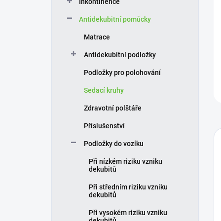
Inkontinence
í
p
Antidekubitní pomůcky
a
n
Matrace
e
Antidekubitní podložky
l
Podložky pro polohování
Sedací kruhy
Zdravotní polštáře
Příslušenství
Podložky do vozíku
Při nízkém riziku vzniku
dekubitů
Při středním riziku vzniku
dekubitů
Při vysokém riziku vzniku
dekubitů