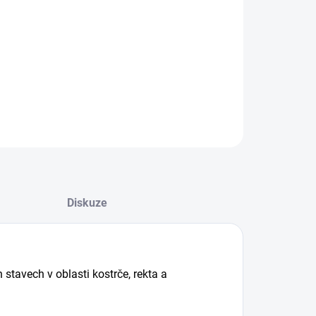
+
Přidat do košíku
LNÍ INFORMACE
EPTAT SE
Diskuze
stavech v oblasti kostrče, rekta a