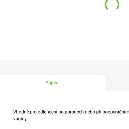
−
DETAI
Z
Popis
Vhodně pro odlehčení po porodech nebo při pooperačních 
vaginy.