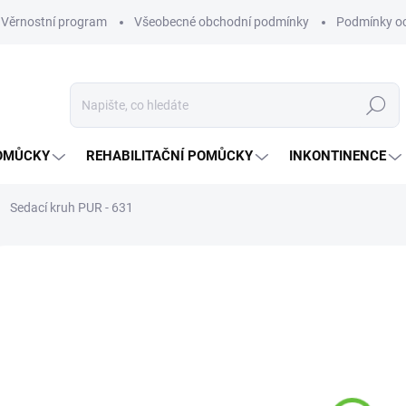
Věrnostní program
Všeobecné obchodní podmínky
Podmínky oc
Hledat
OMŮCKY
REHABILITAČNÍ POMŮCKY
INKONTINENCE
Sedací kruh PUR - 631
Neohodnoceno
Podrobnosti hodnocení
ZNAČKA:
DM
87
Měrná
ZVOL
cena:
VARI