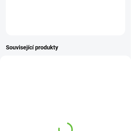
DETAILNÍ INFORMACE
ZEPTAT SE
Související produkty
TIP
SKLADEM
SKLADEM
(256 KS)
(12 KS)
Navlékač ponožek
Bryndák pro dospělé se
textilní s plastovou
zapínáním na druk,
vložkou
polyester, různé barvy,