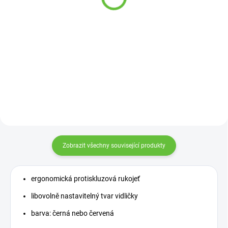
45 x 90 cm
269 Kč
249 Kč
Detail
Detail
Ulehčuje oblékání ponožek bez
nutnosti ohýbání při omezeném
rozsahu pohybu.
Zobrazit všechny související produkty
ergonomická protiskluzová rukojeť
libovolně nastavitelný tvar vidličky
barva: černá nebo červená