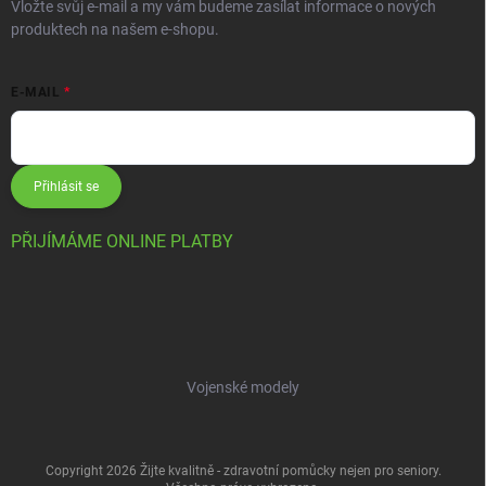
Vložte svůj e-mail a my vám budeme zasílat informace o nových
produktech na našem e-shopu.
E-MAIL
Přihlásit se
PŘIJÍMÁME ONLINE PLATBY
Vojenské modely
Copyright 2026
Žijte kvalitně - zdravotní pomůcky nejen pro seniory
.