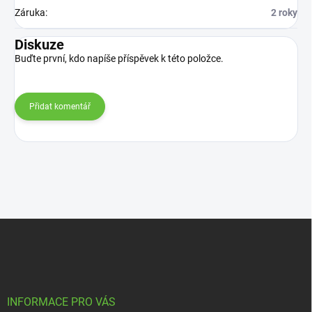
Záruka
:
2 roky
Diskuze
Buďte první, kdo napíše příspěvek k této položce.
Přidat komentář
Z
á
p
a
t
í
INFORMACE PRO VÁS