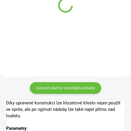
1 380 Kč
různé barvy
360 Kč
od
Detail
Detail
Švédské madlo se pohodlně
nasadí na okraj vany a zaaretuje
se. Není tak nutné vrtat do zdi a
madlo lze kdykoliv...
Zobrazit všechny související produkty
Díky upravené konstrukci lze klozetové křeslo nejen použít
ve sprše, ale po vyjmutí nádoby lze také najet přímo nad
toaletu.
Parametry
: