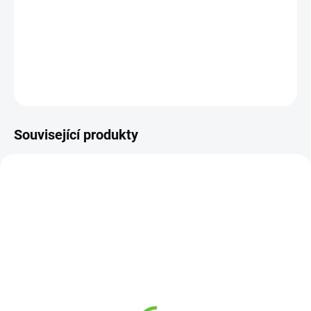
−
+
Přidat do košíku
DETAILNÍ INFORMACE
ZEPTAT SE
Související produkty
SKLADEM
NA OBJEDNÁVKU 3-5 DNŮ
(1 KS)
Madlo švédské s
Protiskluzová podložka
upevněním na vanu
do vany, 76 x 35 cm,