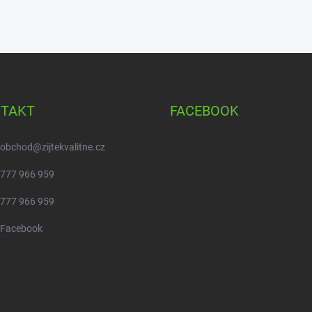
TAKT
FACEBOOK
obchod
@
zijtekvalitne.cz
777 966 959
777 966 959
Facebook