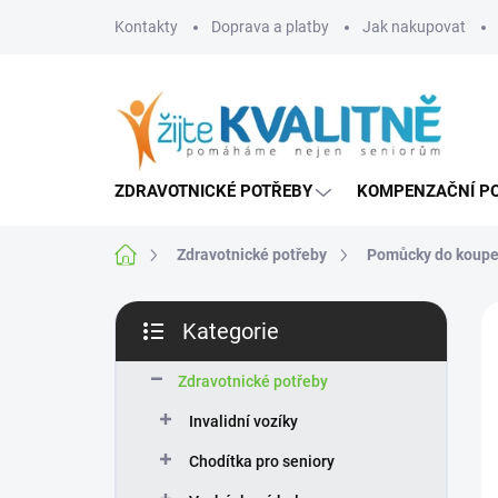
Přejít
Kontakty
Doprava a platby
Jak nakupovat
na
obsah
ZDRAVOTNICKÉ POTŘEBY
KOMPENZAČNÍ P
Domů
Zdravotnické potřeby
Pomůcky do koupe
P
Kategorie
o
Přeskočit
s
kategorie
t
Zdravotnické potřeby
r
Invalidní vozíky
a
n
Chodítka pro seniory
n