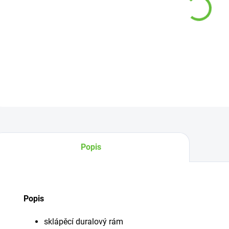
−
DETAI
Z
Popis
Popis
sklápěcí duralový rám