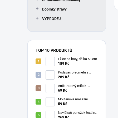
Doplňky stravy
VÝPRODEJ
TOP 10 PRODUKTŮ
Lžíce na boty, délka 58 cm
189 Kč
Podavač předmětů s
magnetem / prodloužená
289 Kč
ruka, různé délky 61 / 76 /
81 / 90 cm
Antistresový míček -
průměr 75 mm, mix barev
69 Kč
Molitanové masážní
míčky, různé velikosti
59 Kč
Navlékač ponožek textilní
s plastovou vložkou
269 Kč