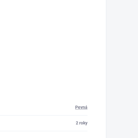
Pevná
2 roky