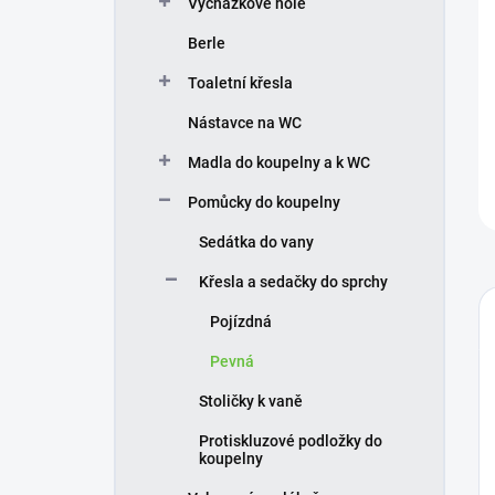
Vycházkové hole
í
p
Berle
a
n
Toaletní křesla
e
Nástavce na WC
l
Madla do koupelny a k WC
Pomůcky do koupelny
Sedátka do vany
Křesla a sedačky do sprchy
Pojízdná
Pevná
Stoličky k vaně
Protiskluzové podložky do
koupelny