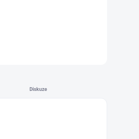
+
Přidat do košíku
LNÍ INFORMACE
EPTAT SE
Diskuze