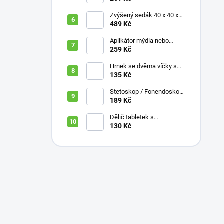
Zvýšený sedák 40 x 40 x
10 cm
489 Kč
Aplikátor mýdla nebo
krému se zásobníkem a
259 Kč
zahnutou rukojetí
Hrnek se dvěma víčky s
krátkými náustky, nápoje,
135 Kč
pokrmy, 250 ml, různé
barvy
Stetoskop / Fonendoskop
pro zdravotnický personál,
189 Kč
různé barvy
Dělič tabletek s
bezpečným uložením léků
130 Kč