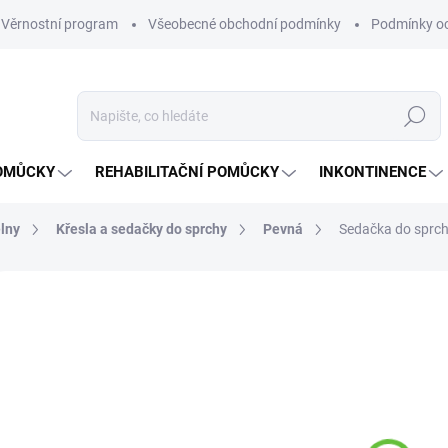
Věrnostní program
Všeobecné obchodní podmínky
Podmínky oc
Hledat
OMŮCKY
REHABILITAČNÍ POMŮCKY
INKONTINENCE
lny
Křesla a sedačky do sprchy
Pevná
Sedačka do sprc
Neohodnoceno
Podrobnosti hodnocení
ZNAČKA:
DM
2 
Měrná
NA O
cena: