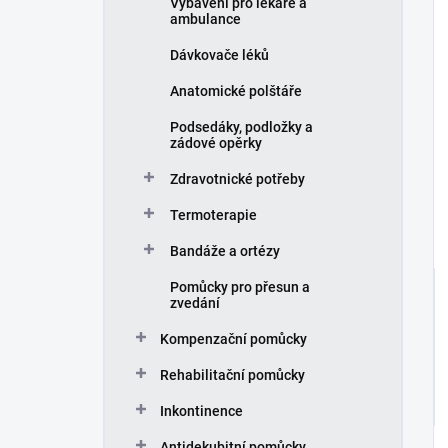
Vybavení pro lékaře a
ambulance
Dávkovače léků
Anatomické polštáře
Podsedáky, podložky a
zádové opěrky
Zdravotnické potřeby
Termoterapie
Bandáže a ortézy
Pomůcky pro přesun a
zvedání
Kompenzační pomůcky
Rehabilitační pomůcky
Inkontinence
Antidekubitní pomůcky