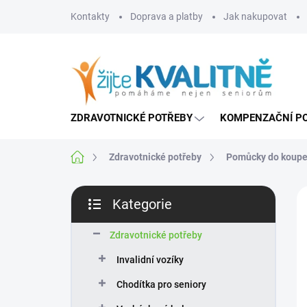
Přejít
Kontakty
Doprava a platby
Jak nakupovat
na
obsah
ZDRAVOTNICKÉ POTŘEBY
KOMPENZAČNÍ P
Domů
Zdravotnické potřeby
Pomůcky do koupe
P
Kategorie
o
Přeskočit
s
kategorie
t
Zdravotnické potřeby
r
Invalidní vozíky
a
n
Chodítka pro seniory
n