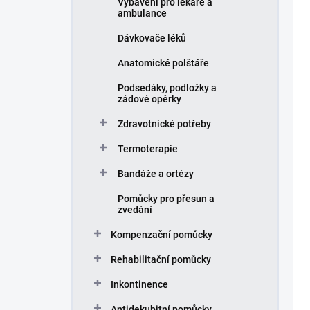
Vybavení pro lékaře a
ambulance
Dávkovače léků
Anatomické polštáře
Podsedáky, podložky a
zádové opěrky
Zdravotnické potřeby
Termoterapie
Bandáže a ortézy
Pomůcky pro přesun a
zvedání
Kompenzační pomůcky
Rehabilitační pomůcky
Inkontinence
Antidekubitní pomůcky