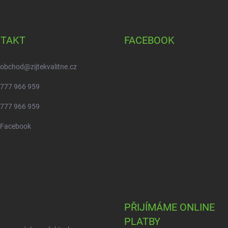
TAKT
FACEBOOK
obchod
@
zijtekvalitne.cz
777 966 959
777 966 959
Facebook
PŘIJÍMÁME ONLINE
PLATBY