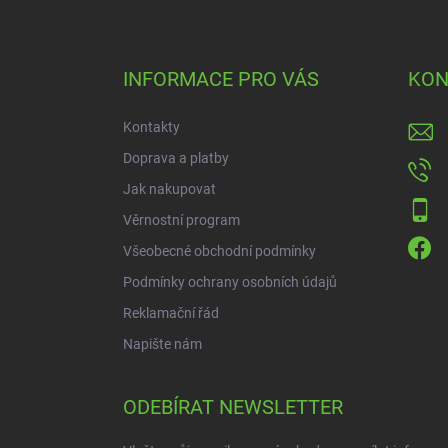
Z
á
p
a
INFORMACE PRO VÁS
KON
t
í
Kontakty
Doprava a platby
Jak nakupovat
Věrnostní program
Všeobecné obchodní podmínky
Podmínky ochrany osobních údajů
Reklamační řád
Napište nám
ODEBÍRAT NEWSLETTER