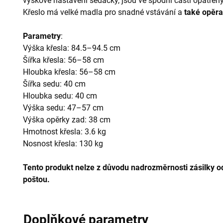
výškové nastavení sedačky, jsou ve spodní části opatřen
Křeslo má velké madla pro snadné vstávání a
také opěra
Parametry
:
Výška křesla: 84.5–94.5 cm
Šířka křesla: 56–58 cm
Hloubka křesla: 56–58 cm
Šířka sedu: 40 cm
Hloubka sedu: 40 cm
Výška sedu: 47–57 cm
Výška opěrky zad: 38 cm
Hmotnost křesla: 3.6 kg
Nosnost křesla: 130 kg
Tento produkt nelze z důvodu nadrozměrnosti zásilky 
poštou.
Doplňkové parametry