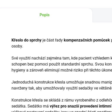
kdykoliv...
Popis
Křeslo do sprchy
je část řady
kompenzačních pomůcek
p
osoby.
Své využití nachází zejména tam, kde pacient vzhledem
schopen bez pomoci použít standardní sprchu. Svou kon
hygieny a zároveň eliminují možné riziko při těchto úkon
Jednoduchá konstrukce křesla umožňuje snadnou manipul
navrženy tak, aby umožňovaly využití sedačky ve většině
Konstrukce křesla se skládá z rámu vyrobeného z odlehč
sedátka. Sedátko má
výřez pro snazší provedení intimní