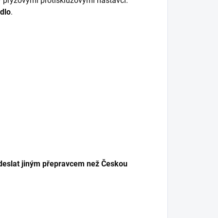
y pryžovými protiskluzovými nástavci.
dlo
.
odeslat jiným přepravcem než Českou