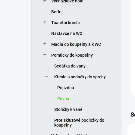
Vycházkové hole
í
p
Berle
a
n
Toaletní křesla
e
Nástavce na WC
l
Madla do koupelny a k WC
Pomůcky do koupelny
Sedátka do vany
Křesla a sedačky do sprchy
Pojízdná
Pevná
Stoličky k vaně
S
Protiskluzové podložky do
koupelny