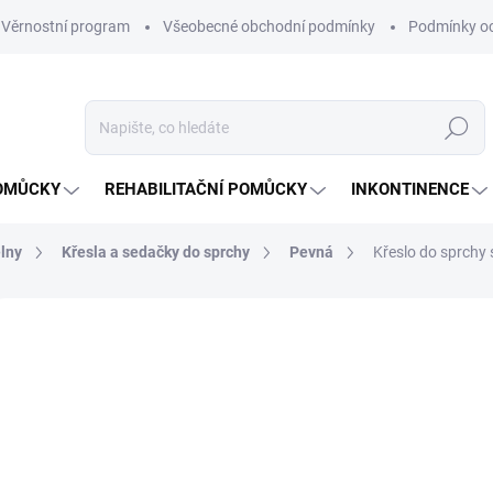
Věrnostní program
Všeobecné obchodní podmínky
Podmínky oc
Hledat
OMŮCKY
REHABILITAČNÍ POMŮCKY
INKONTINENCE
lny
Křesla a sedačky do sprchy
Pevná
Křeslo do sprchy
Neohodnoceno
Podrobnosti hodnocení
ZNAČKA:
DM
3 
Měrná
NA O
cena:
VARI