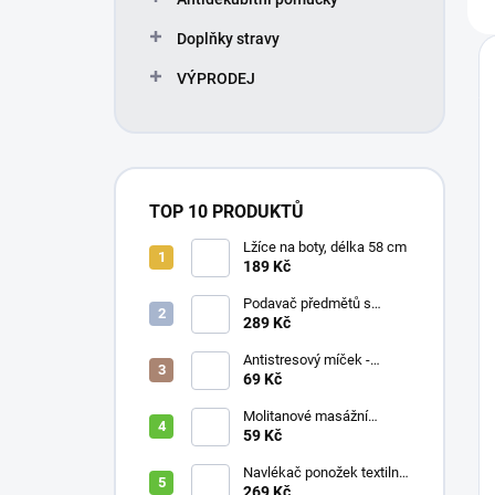
Doplňky stravy
VÝPRODEJ
TOP 10 PRODUKTŮ
Lžíce na boty, délka 58 cm
189 Kč
Podavač předmětů s
magnetem / prodloužená
289 Kč
ruka, různé délky 61 / 76 /
81 / 90 cm
Antistresový míček -
průměr 75 mm, mix barev
69 Kč
Molitanové masážní
míčky, různé velikosti
59 Kč
Navlékač ponožek textilní
s plastovou vložkou
269 Kč