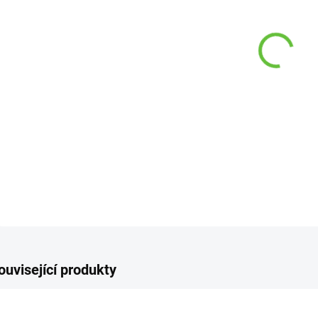
−
Křeslo
DETAI
Z
ouvisející produkty