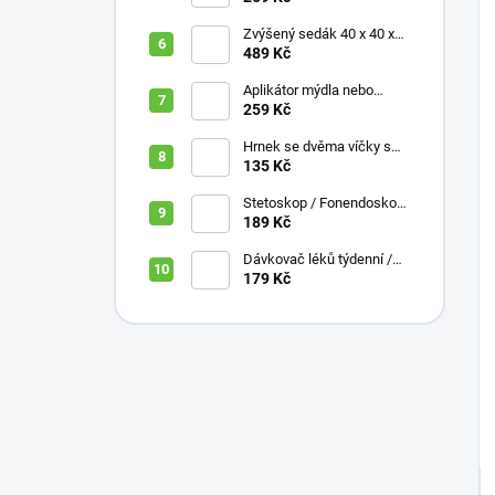
Zvýšený sedák 40 x 40 x
10 cm
489 Kč
Aplikátor mýdla nebo
krému se zásobníkem a
259 Kč
zahnutou rukojetí
Hrnek se dvěma víčky s
krátkými náustky, nápoje,
135 Kč
pokrmy, 250 ml, různé
barvy
Stetoskop / Fonendoskop
pro zdravotnický personál,
189 Kč
různé barvy
Dávkovač léků týdenní /
denní 3 části, různé barvy,
179 Kč
ČESKÁ varianta