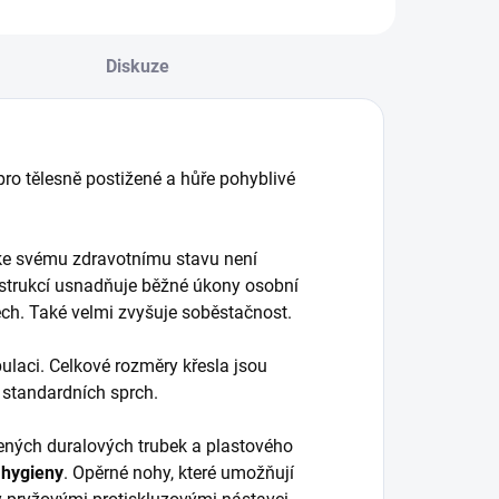
Diskuze
ro tělesně postižené a hůře pohyblivé
 ke svému zdravotnímu stavu není
strukcí usnadňuje běžné úkony osobní
ech. Také velmi zvyšuje soběstačnost.
aci. Celkové rozměry křesla jsou
 standardních sprch.
ených duralových trubek a plastového
 hygieny
. Opěrné nohy, které umožňují