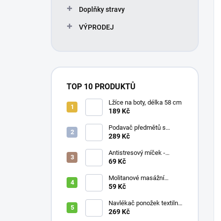
Doplňky stravy
VÝPRODEJ
TOP 10 PRODUKTŮ
Lžíce na boty, délka 58 cm
189 Kč
Podavač předmětů s
magnetem / prodloužená
289 Kč
ruka, různé délky 61 / 76 /
81 / 90 cm
Antistresový míček -
průměr 75 mm, mix barev
69 Kč
Molitanové masážní
míčky, různé velikosti
59 Kč
Navlékač ponožek textilní
s plastovou vložkou
269 Kč