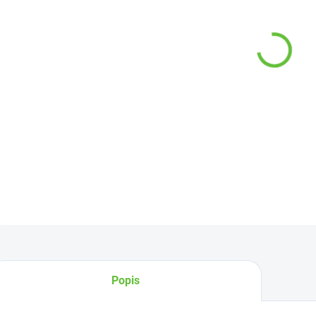
−
Jednod
na ve
DETAI
Z
Popis