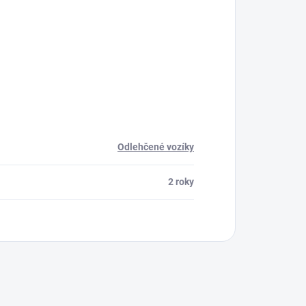
Odlehčené vozíky
2 roky