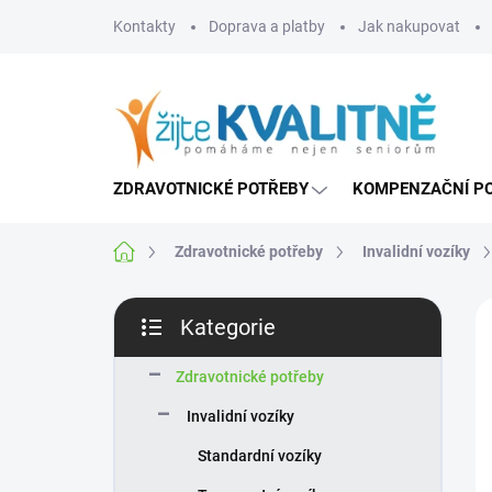
Přejít
Kontakty
Doprava a platby
Jak nakupovat
na
obsah
ZDRAVOTNICKÉ POTŘEBY
KOMPENZAČNÍ P
Domů
Zdravotnické potřeby
Invalidní vozíky
P
Kategorie
o
Přeskočit
s
kategorie
t
Zdravotnické potřeby
r
Invalidní vozíky
a
n
Standardní vozíky
n