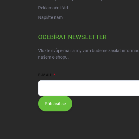
Reklamační řád
Napište nám
ODEBÍRAT NEWSLETTER
Vložte svůj e-mail a my vám budeme zasílat informa
našem e-shopu.
E-MAIL
Přihlásit se