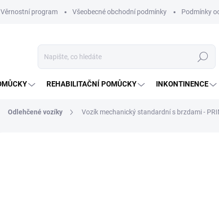
Věrnostní program
Všeobecné obchodní podmínky
Podmínky oc
Hledat
OMŮCKY
REHABILITAČNÍ POMŮCKY
INKONTINENCE
Odlehčené vozíky
Vozík mechanický standardní s brzdami - P
Neohodnoceno
Podrobnosti hodnocení
ZNAČKA:
DM
15
ZDARMA
Měrná
ZVOL
cena:
VARI