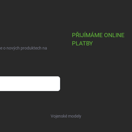
PŘIJÍMÁME ONLINE
PLATBY
ce o nových produktech na
Vojenské modely