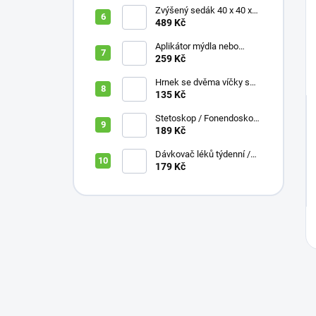
Zvýšený sedák 40 x 40 x
10 cm
489 Kč
Aplikátor mýdla nebo
krému se zásobníkem a
259 Kč
zahnutou rukojetí
Hrnek se dvěma víčky s
krátkými náustky, nápoje,
135 Kč
pokrmy, 250 ml, různé
barvy
Stetoskop / Fonendoskop
pro zdravotnický personál,
189 Kč
různé barvy
Dávkovač léků týdenní /
denní 3 části, různé barvy,
179 Kč
ČESKÁ varianta