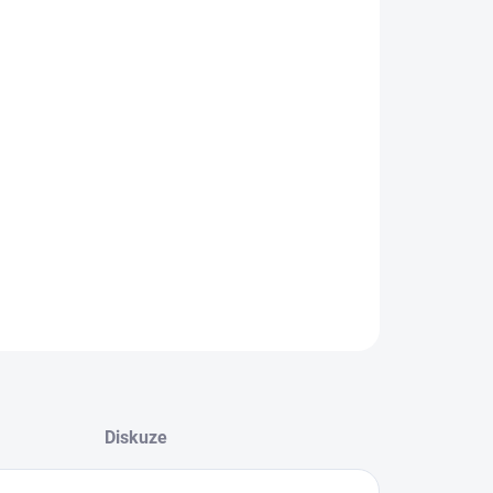
+
Přidat do košíku
uchý lehký vozík ideální pro pasivnější uživatele na doma i
n.
LNÍ INFORMACE
EPTAT SE
Diskuze