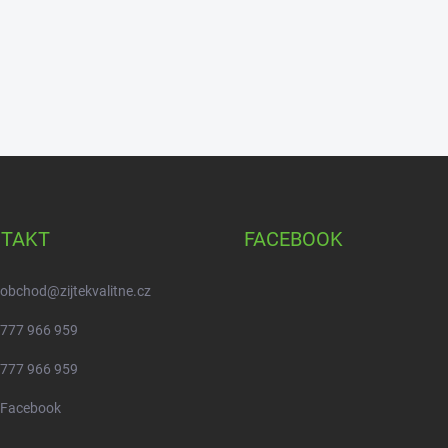
TAKT
FACEBOOK
obchod
@
zijtekvalitne.cz
777 966 959
777 966 959
Facebook