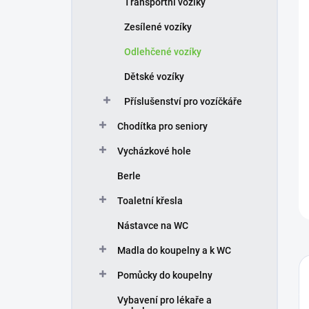
Transportní vozíky
í
p
Zesílené vozíky
a
n
Odlehčené vozíky
e
Dětské vozíky
l
Příslušenství pro vozíčkáře
Chodítka pro seniory
Vycházkové hole
Berle
Toaletní křesla
Nástavce na WC
Madla do koupelny a k WC
Pomůcky do koupelny
Vybavení pro lékaře a