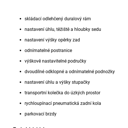
skládací odlehčený duralový rám
nastavení úhlu, těžiště a hloubky sedu
nastavení výšky opěrky zad
odnímatelné postranice
výškově nastavitelné područky
dvoudílné odklopné a odnímatelné podnožky
nastavení úhlu a výšky stupačky
transportní kolečka do úzkých prostor
rychloupínací pneumatická zadní kola
parkovací brzdy