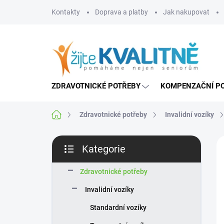
Přejít
Kontakty
Doprava a platby
Jak nakupovat
na
obsah
ZDRAVOTNICKÉ POTŘEBY
KOMPENZAČNÍ P
Domů
Zdravotnické potřeby
Invalidní vozíky
P
Kategorie
o
Přeskočit
s
kategorie
t
Zdravotnické potřeby
r
Invalidní vozíky
a
n
Standardní vozíky
n