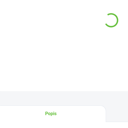
−
Tento 
míru d
DETAI
Z
Popis