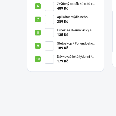
Zvýšený sedák 40 x 40 x
10 cm
489 Kč
Aplikátor mýdla nebo
krému se zásobníkem a
259 Kč
zahnutou rukojetí
Hrnek se dvěma víčky s
krátkými náustky, nápoje,
135 Kč
pokrmy, 250 ml, různé
barvy
Stetoskop / Fonendoskop
pro zdravotnický personál,
189 Kč
různé barvy
Dávkovač léků týdenní /
denní 3 části, různé barvy,
179 Kč
ČESKÁ varianta