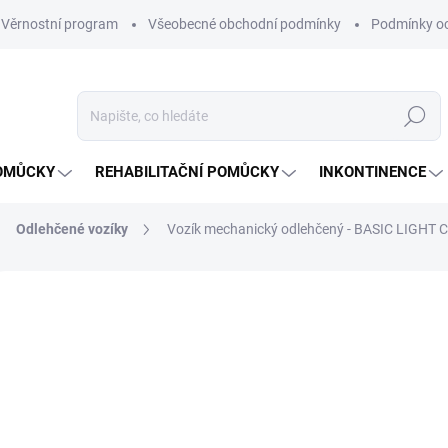
Věrnostní program
Všeobecné obchodní podmínky
Podmínky oc
Hledat
OMŮCKY
REHABILITAČNÍ POMŮCKY
INKONTINENCE
Odlehčené vozíky
Vozík mechanický odlehčený - BASIC LIGHT 
Neohodnoceno
Podrobnosti hodnocení
ZNAČKA:
DM
22
ZDARMA
Měrná
ZVOL
cena:
VARI