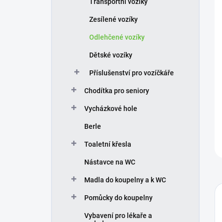
Transportní vozíky
í
p
Zesílené vozíky
a
n
Odlehčené vozíky
e
Dětské vozíky
l
Příslušenství pro vozíčkáře
Chodítka pro seniory
Vycházkové hole
Berle
Toaletní křesla
Nástavce na WC
Madla do koupelny a k WC
Pomůcky do koupelny
Vybavení pro lékaře a