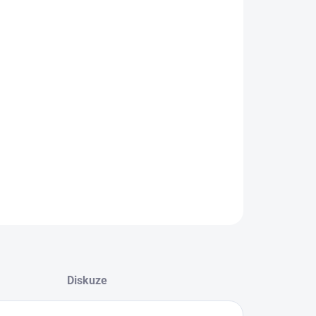
+
Přidat do košíku
lehký vozík lze každému přizpůsobit zcela individuálně na
íky širokým možnostem nastavení a výběru příslušenství.
LNÍ INFORMACE
EPTAT SE
Diskuze