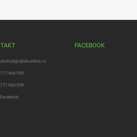
TAKT
FACEBOOK
obchod
@
zijtekvalitne.cz
777 966 959
777 966 959
Facebook