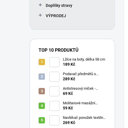
Doplňky stravy
VÝPRODEJ
TOP 10 PRODUKTŮ
Lžíce na boty, délka 58 cm
189 Kč
Podavač předmětů s
magnetem / prodloužená
289 Kč
ruka, různé délky 61 / 76 /
81 / 90 cm
Antistresový míček -
průměr 75 mm, mix barev
69 Kč
Molitanové masážní
míčky, různé velikosti
59 Kč
Navlékač ponožek textilní
s plastovou vložkou
269 Kč