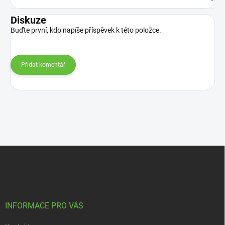
Diskuze
Buďte první, kdo napíše příspěvek k této položce.
Přidat komentář
Z
á
p
a
t
í
INFORMACE PRO VÁS