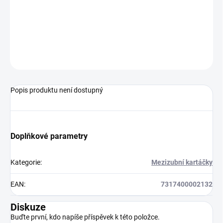
Speciálně vybraná vlákna zajišťují efektivní čištění.
Průměr drátku 0,50 mm, červený odstín, 8 ks + krytka v
balení, baleno v sáčku.
ZEPTAT SE
Popis produktu není dostupný
Doplňkové parametry
Kategorie
:
Mezizubní kartáčky
EAN
:
7317400002132
Diskuze
Buďte první, kdo napíše příspěvek k této položce.