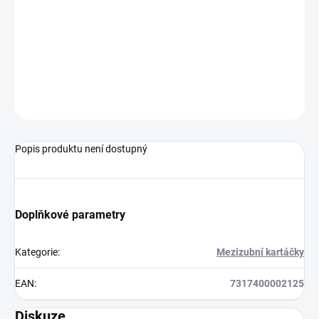
Mezizubní kartáčky mají plastem izolovaný drátek, aby byla
zajištěna maximální ochrana dásní a zubů.
Speciálně vybraná vlákna zajišťují efektivní čištění.
Průměr drátku 0,45 mm, oranžový odstín, 8 ks + krytka v
balení, baleno v sáčku.
ZEPTAT SE
Popis produktu není dostupný
Doplňkové parametry
Kategorie
:
Mezizubní kartáčky
EAN
:
7317400002125
Diskuze