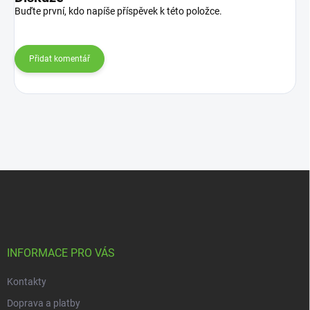
Buďte první, kdo napíše příspěvek k této položce.
Přidat komentář
Z
á
p
a
t
í
INFORMACE PRO VÁS
Kontakty
Doprava a platby