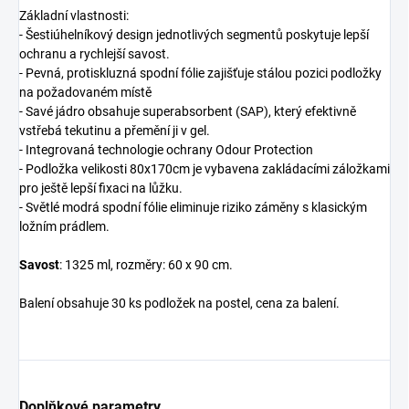
Základní vlastnosti:
- Šestiúhelníkový design jednotlivých segmentů poskytuje lepší
ochranu a rychlejší savost.
- Pevná, protiskluzná spodní fólie zajišťuje stálou pozici podložky
na požadovaném místě
- Savé jádro obsahuje superabsorbent (SAP), který efektivně
vstřebá tekutinu a přemění ji v gel.
- Integrovaná technologie ochrany Odour Protection
- Podložka velikosti 80x170cm je vybavena zakládacími záložkami
pro ještě lepší fixaci na lůžku.
- Světlé modrá spodní fólie eliminuje riziko záměny s klasickým
ložním prádlem.
Savost
: 1325 ml, rozměry: 60 x 90 cm.
Balení obsahuje 30 ks podložek na postel, cena za balení.
Doplňkové parametry