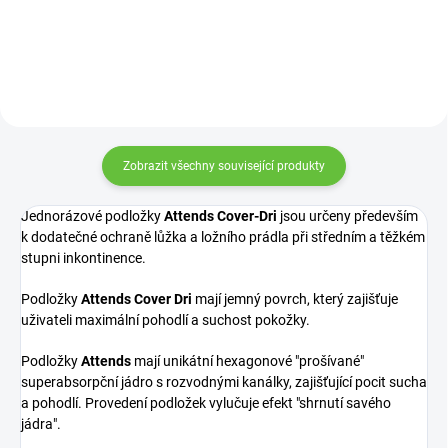
tabletky otáčením víčka.
Zobrazit všechny související produkty
Jednorázové podložky
Attends Cover-Dri
jsou určeny především
k dodatečné ochraně lůžka a ložního prádla při středním a těžkém
stupni inkontinence.
Podložky
Attends Cover Dri
mají jemný povrch, který zajišťuje
uživateli maximální pohodlí a suchost pokožky.
Podložky
Attends
mají unikátní hexagonové "prošívané"
superabsorpční jádro s rozvodnými kanálky, zajišťující pocit sucha
a pohodlí. Provedení podložek vylučuje efekt "shrnutí savého
jádra".