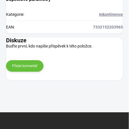
Kategorie
:
Inkontinence
EAN
:
7332152203965
Diskuze
Buďte první, kdo napíše příspěvek k této položce.
Přidat komentář
Z
á
p