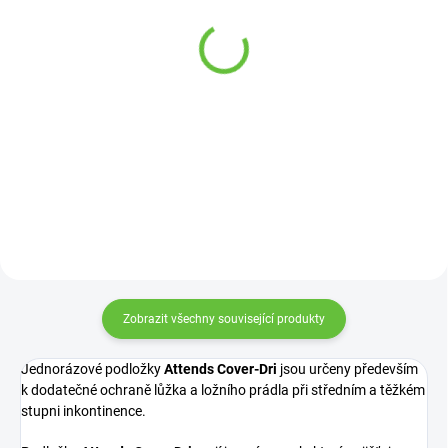
Drtič na tablety / léky
manipulaci s klíči pro
plastový
nemocné s artritidou
216 Kč
229 Kč
Měrná
229 Kč / 1 ks
Detail
cena:
Detail
Drtič na tabletky bezpečně rozdrtí
tabletky otáčením víčka.
Zobrazit všechny související produkty
Jednorázové podložky
Attends Cover-Dri
jsou určeny především
k dodatečné ochraně lůžka a ložního prádla při středním a těžkém
stupni inkontinence.