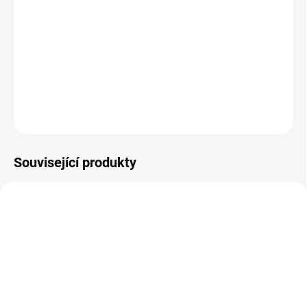
ložním prádlem.
Savost
: 410 ml, rozměry: 40 x 60 cm.
Balení obsahuje 50 ks podložek na postel, cena za balení.
DETAILNÍ INFORMACE
ZEPTAT SE
Související produkty
SKLADEM
(2 KS)
SKLADEM
(1 KS)
Pomocník pro