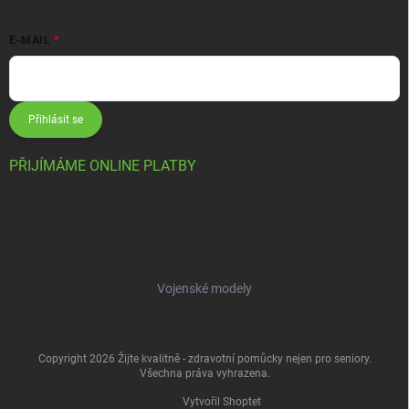
E-MAIL
Přihlásit se
PŘIJÍMÁME ONLINE PLATBY
Vojenské modely
Copyright 2026
Žijte kvalitně - zdravotní pomůcky nejen pro seniory
.
Všechna práva vyhrazena.
Vytvořil Shoptet