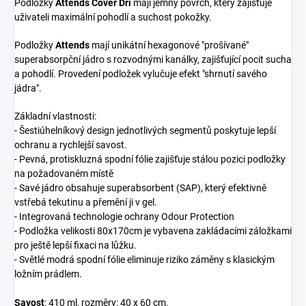
Podložky
Attends Cover Dri
mají jemný povrch, který zajišťuje
uživateli maximální pohodlí a suchost pokožky.
Podložky
Attends
mají unikátní hexagonové "prošívané"
superabsorpční jádro s rozvodnými kanálky, zajišťující pocit sucha
a pohodlí. Provedení podložek vylučuje efekt "shrnutí savého
jádra".
Základní vlastnosti:
- Šestiúhelníkový design jednotlivých segmentů poskytuje lepší
ochranu a rychlejší savost.
- Pevná, protiskluzná spodní fólie zajišťuje stálou pozici podložky
na požadovaném místě
- Savé jádro obsahuje superabsorbent (SAP), který efektivně
vstřebá tekutinu a přemění ji v gel.
- Integrovaná technologie ochrany Odour Protection
- Podložka velikosti 80x170cm je vybavena zakládacími záložkami
pro ještě lepší fixaci na lůžku.
- Světlé modrá spodní fólie eliminuje riziko záměny s klasickým
ložním prádlem.
Savost
: 410 ml, rozměry: 40 x 60 cm.