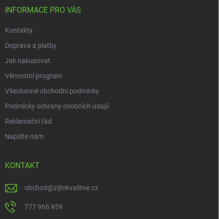
í
INFORMACE PRO VÁS
Kontakty
Doprava a platby
Jak nakupovat
Věrnostní program
Všeobecné obchodní podmínky
Podmínky ochrany osobních údajů
Reklamační řád
Napište nám
KONTAKT
obchod
@
zijtekvalitne.cz
777 966 959