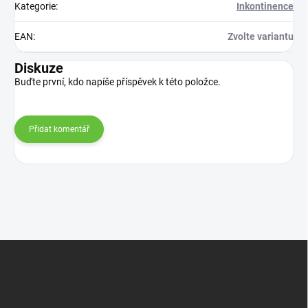
Kategorie
:
Inkontinence
EAN
:
Zvolte variantu
Diskuze
Buďte první, kdo napíše příspěvek k této položce.
Přidat komentář
Z
á
p
a
t