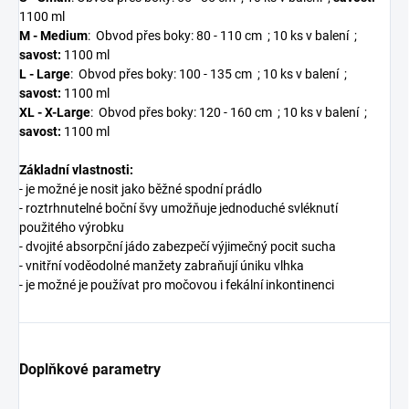
1100 ml
M - Medium
: Obvod přes boky: 80 - 110 cm ; 10 ks v balení ;
savost:
1100 ml
L - Large
: Obvod přes boky: 100 - 135 cm ; 10 ks v balení ;
savost:
1100 ml
XL - X-Large
: Obvod přes boky: 120 - 160 cm ; 10 ks v balení ;
savost:
1100 ml
Základní vlastnosti:
- je možné je nosit jako běžné spodní prádlo
- roztrhnutelné boční švy umožňuje jednoduché svléknutí
použitého výrobku
- dvojité absorpční jádo zabezpečí výjimečný pocit sucha
- vnitřní voděodolné manžety zabraňují úniku vlhka
- je možné je používat pro močovou i fekální inkontinenci
Doplňkové parametry