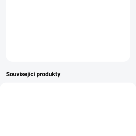
VARIANTA
−
+
Přidat do košíku
DETAILNÍ INFORMACE
ZEPTAT SE
Související produkty
SKLADEM
SKLADEM
(12 KS)
(2 KS)