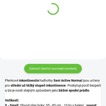
Pomocný žebříček do
Antidekubitní podložka
postele (6 příček)
na lůžko, různé rozměry
613 Kč
229 Kč
od
Detail
Detail
Zobrazit všechny související produkty
Plenkové
inkontinenční
kalhotky
Seni Active Normal
jsou určeny
pro
střední až těžký stupeň inkontinence
. Poskytují pocit bezpečí
a lze je nosit stejným způsobem jako
běžné spodní prádlo
.
Velikosti:
S - Small
: Obvod přes boky: 55 - 85 cm ; 10 ks v balení ;
savost: