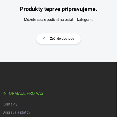
Produkty teprve připravujeme.
Můžete se ale podívat na ostatní kategorie.
Zpět do obchodu
Z
á
p
a
t
í
INFORMACE PRO VÁS
Kontakty
Doprava a platby