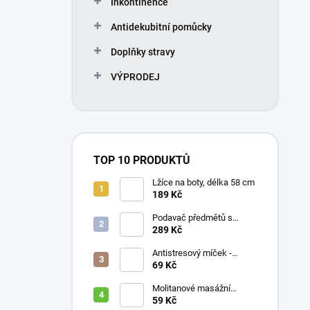
Inkontinence
í
p
Antidekubitní pomůcky
a
n
Doplňky stravy
e
VÝPRODEJ
l
TOP 10 PRODUKTŮ
Lžíce na boty, délka 58 cm
189 Kč
Podavač předmětů s
magnetem / prodloužená
289 Kč
ruka, různé délky 61 / 76 /
81 / 90 cm
Antistresový míček -
průměr 75 mm, mix barev
69 Kč
Molitanové masážní
míčky, různé velikosti
59 Kč