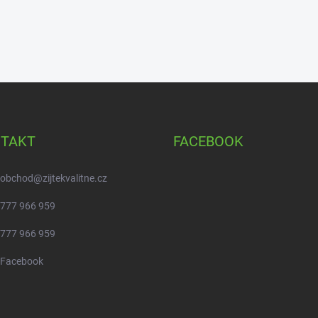
TAKT
FACEBOOK
obchod
@
zijtekvalitne.cz
777 966 959
777 966 959
Facebook