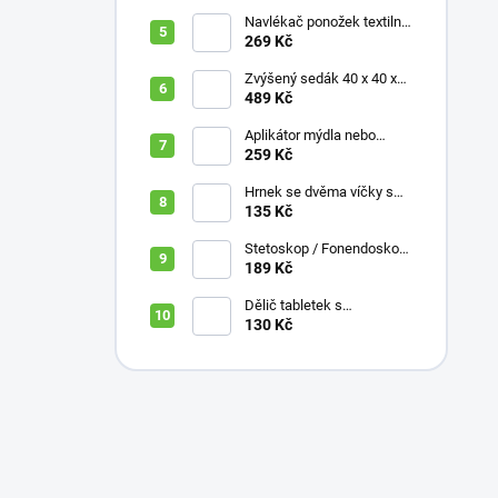
Navlékač ponožek textilní
s plastovou vložkou
269 Kč
Zvýšený sedák 40 x 40 x
10 cm
489 Kč
Aplikátor mýdla nebo
krému se zásobníkem a
259 Kč
zahnutou rukojetí
Hrnek se dvěma víčky s
krátkými náustky, nápoje,
135 Kč
pokrmy, 250 ml, různé
barvy
Stetoskop / Fonendoskop
pro zdravotnický personál,
189 Kč
různé barvy
Dělič tabletek s
bezpečným uložením léků
130 Kč