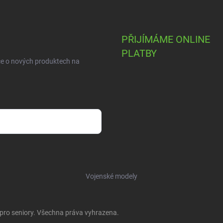
PŘIJÍMÁME ONLINE
PLATBY
ce o nových produktech na
Vojenské modely
 pro seniory
. Všechna práva vyhrazena.