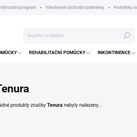
Věrnostní program
Všeobecné obchodní podmínky
Podmínky oc
Hledat
OMŮCKY
REHABILITAČNÍ POMŮCKY
INKONTINENCE
Tenura
ádné produkty značky
Tenura
nebyly nalezeny...