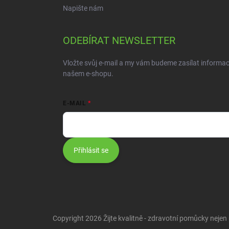
Napište nám
ODEBÍRAT NEWSLETTER
Vložte svůj e-mail a my vám budeme zasílat informa
našem e-shopu.
E-MAIL
Přihlásit se
Copyright 2026
Žijte kvalitně - zdravotní pomůcky nejen