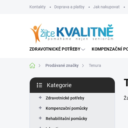
Přejít
Kontakty
Doprava a platby
Jak nakupovat
na
obsah
ZDRAVOTNICKÉ POTŘEBY
KOMPENZAČNÍ P
Domů
Prodávané značky
Tenura
P
Kategorie
o
Přeskočit
s
kategorie
Ž
t
Zdravotnické potřeby
r
Kompenzační pomůcky
a
n
Rehabilitační pomůcky
n