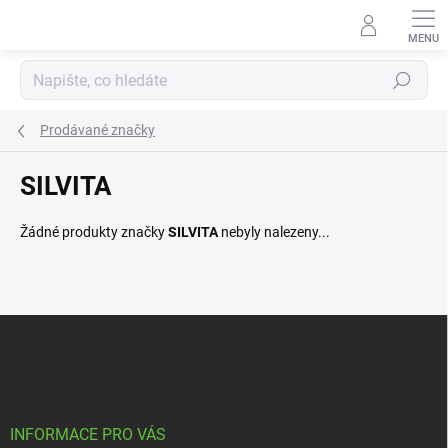
Přejít
na
obsah
Hledat
Prodávané značky
SILVITA
Žádné produkty značky
SILVITA
nebyly nalezeny...
Z
á
p
a
t
í
INFORMACE PRO VÁS