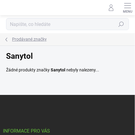
Přejít
na
obsah
Hledat
Prodávané značky
Sanytol
Žádné produkty značky
Sanytol
nebyly nalezeny...
Z
á
p
a
t
í
INFORMACE PRO VÁS