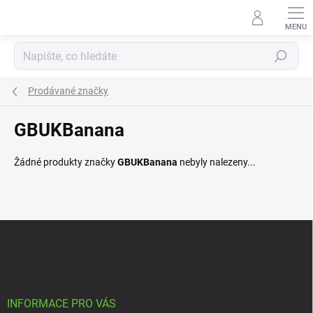
Přejít
na
obsah
Hledat
Prodávané značky
GBUKBanana
Žádné produkty značky
GBUKBanana
nebyly nalezeny...
Z
á
p
a
t
í
INFORMACE PRO VÁS