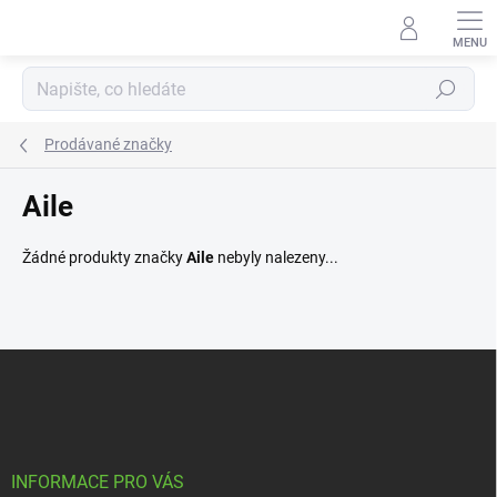
Přejít
na
obsah
Hledat
Prodávané značky
Aile
Žádné produkty značky
Aile
nebyly nalezeny...
Z
á
p
a
t
í
INFORMACE PRO VÁS