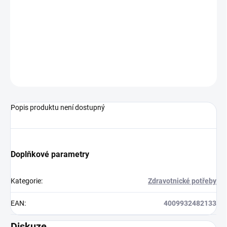
chuťově neutrální
působí na mokré protéze
zamezuje pronikání zbytků jídla mezi dáseň a zubní protézu
je vhodný i při silné tvorbě slin
ZEPTAT SE
Popis produktu není dostupný
Doplňkové parametry
Kategorie
:
Zdravotnické potřeby
EAN
:
4009932482133
Diskuze