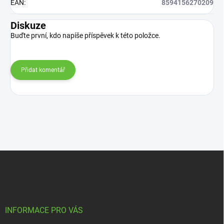
EAN
:
8594156270209
Diskuze
Buďte první, kdo napíše příspěvek k této položce.
Přidat komentář
Z
á
p
a
t
í
INFORMACE PRO VÁS