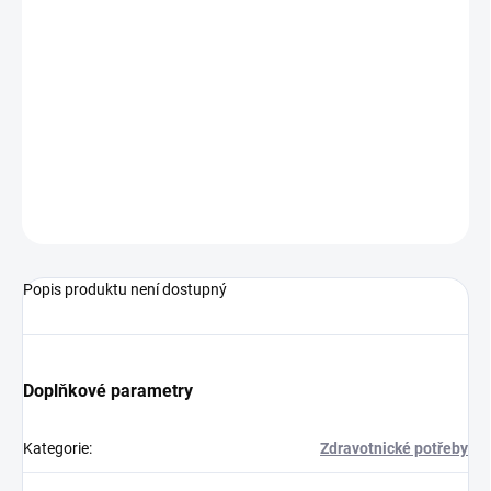
chuťově neutrální
působí na mokré protéze
navíc malé cestovní balení pro spotřebitele ZDARMA
produkty neobsahují zinek
zamezuje pronikání zbytků jídla mezi dáseň a zubní protézu
je vhodný i při silné tvorbě slin
ZEPTAT SE
Popis produktu není dostupný
Doplňkové parametry
Kategorie
:
Zdravotnické potřeby