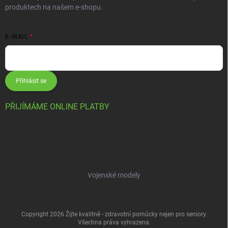
produktech na našem e-shopu.
E-MAIL
Přihlásit se
PŘIJÍMÁME ONLINE PLATBY
Vojenské modely
Copyright 2026
Žijte kvalitně - zdravotní pomůcky nejen pro seniory
.
Všechna práva vyhrazena.