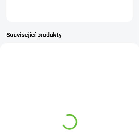
DETAILNÍ INFORMACE
ZEPTAT SE
Související produkty
SKLADEM
SKLADEM
(12 KS)
(2 KS)
Pomocný žebříček do
Antidekubitní podložka
postele (6 příček)
na lůžko, různé rozměry
613 Kč
229 Kč
od
Detail
Detail