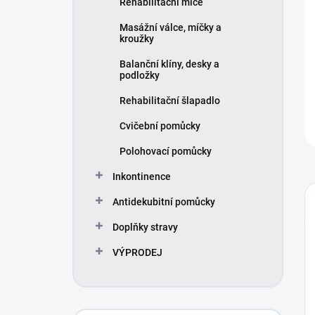
Rehabilitační míče
í
p
Masážní válce, míčky a
a
kroužky
n
Balanční klíny, desky a
e
podložky
l
Rehabilitační šlapadlo
Cvičební pomůcky
Polohovací pomůcky
Inkontinence
Antidekubitní pomůcky
Doplňky stravy
VÝPRODEJ