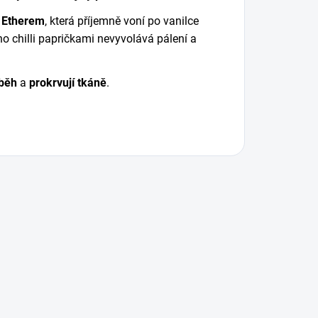
l Etherem
, která příjemně voní po vanilce
o chilli papričkami nevyvolává pálení a
oběh
a
prokrvují tkáně
.