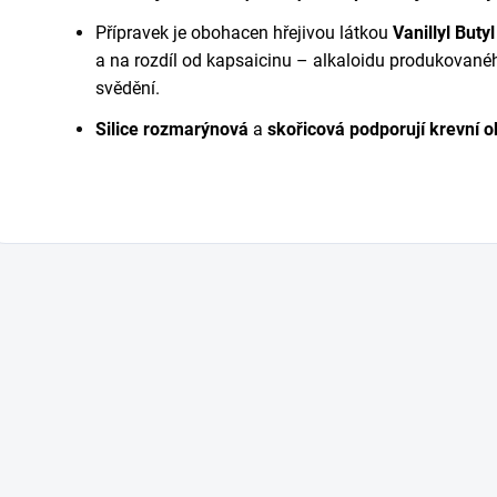
Přípravek je obohacen hřejivou látkou
Vanillyl Buty
a na rozdíl od kapsaicinu – alkaloidu produkovanéh
svědění.
Silice rozmarýnová
a
skořicová
podporují krevní 