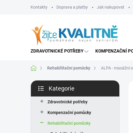
Přejít
Kontakty
Doprava a platby
Jak nakupovat
na
obsah
ZDRAVOTNICKÉ POTŘEBY
KOMPENZAČNÍ P
Domů
Rehabilitační pomůcky
ALPA - masážní o
P
Kategorie
o
Přeskočit
s
kategorie
t
Zdravotnické potřeby
r
Kompenzační pomůcky
a
n
Rehabilitační pomůcky
n