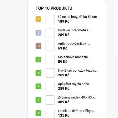
TOP 10 PRODUKTŮ
Lžíce na boty, délka 58 cm
189 Kč
Podavač předmětů s
magnetem / prodloužená
289 Kč
ruka, různé délky 61 / 76 /
81 / 90 cm
Antistresový míček -
průměr 75 mm, mix barev
69 Kč
Molitanové masážní
míčky, různé velikosti
59 Kč
Navlékač ponožek textilní
s plastovou vložkou
269 Kč
Aplikátor mýdla nebo
krému se zásobníkem a
259 Kč
zahnutou rukojetí
Zvýšený sedák 40 x 40 x
10 cm
489 Kč
Hrnek se dvěma víčky s
krátkými náustky, nápoje,
135 Kč