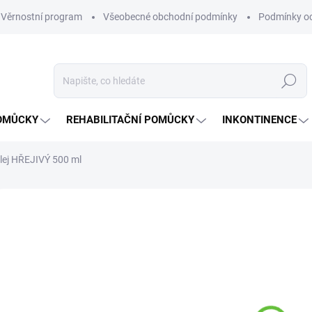
Věrnostní program
Všeobecné obchodní podmínky
Podmínky oc
Hledat
OMŮCKY
REHABILITAČNÍ POMŮCKY
INKONTINENCE
lej HŘEJIVÝ 500 ml
Neohodnoceno
Podrobnosti hodnocení
ZNAČKA:
ALP
19
Měrná
NA O
cena: