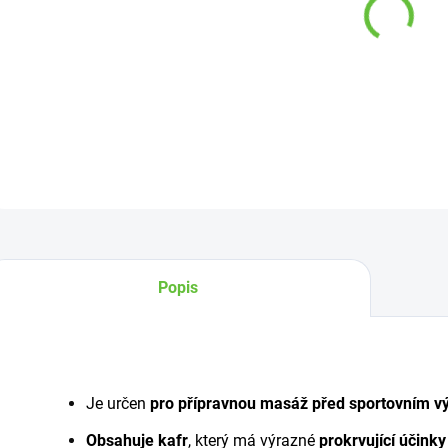
−
DETAI
Z
Popis
Je určen
pro přípravnou masáž před sportovním 
Obsahuje kafr
, který má výrazné
prokrvující účinky