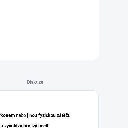
+
Přidat do košíku
LNÍ INFORMACE
EPTAT SE
Diskuze
výkonem
nebo
jinou fyzickou zátěží
.
a
vyvolává hřejivý pocit.