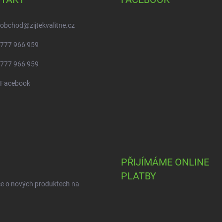
obchod
@
zijtekvalitne.cz
777 966 959
777 966 959
Facebook
PŘIJÍMÁME ONLINE
PLATBY
ce o nových produktech na