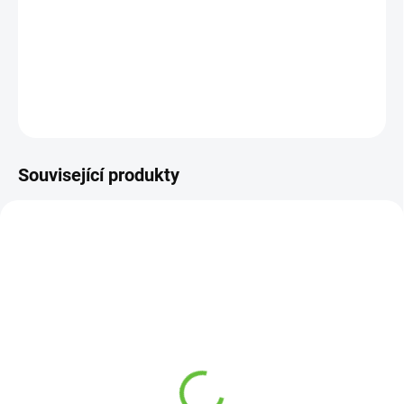
−
+
Přidat do košíku
DETAILNÍ INFORMACE
ZEPTAT SE
Související produkty
NOVINKA
SKLADEM
SKLADEM
(9 KS)
(29 KS)
Rehabilitační pedálová
Masážní kartáč na nohy,
pomůcka "šlapadlo"
27 x 14 cm