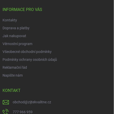
t
í
INFORMACE PRO VÁS
Kontakty
Doprava a platby
Jak nakupovat
Věrnostní program
Všeobecné obchodní podmínky
Podmínky ochrany osobních údajů
Reklamační řád
Napište nám
KONTAKT
obchod
@
zijtekvalitne.cz
777 966 959