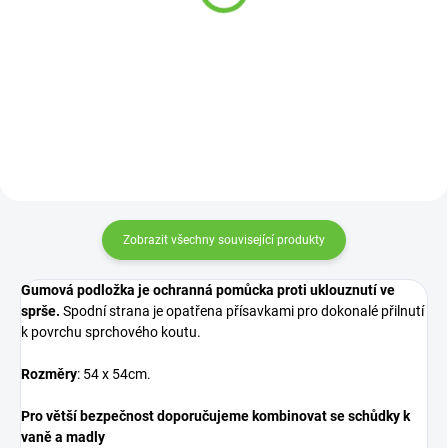
1 095 Kč
259 Kč
Detail
Detail
Zobrazit všechny související produkty
Gumová podložka je ochranná pomůcka proti uklouznutí ve
sprše.
Spodní strana je opatřena přísavkami pro dokonalé přilnutí
k povrchu sprchového koutu.
Rozměry
: 54 x 54cm.
Pro větší bezpečnost doporučujeme kombinovat se
schůdky k
vaně
a
madly