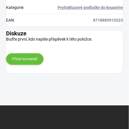
Kategorie
:
Protiskluzové podložky do koupelny
EAN
:
8718885910223
Diskuze
Buďte první, kdo napíše příspěvek k této položce.
Přidat komentář
Z
á
p
a