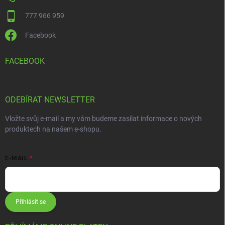
777 966 959
Facebook
FACEBOOK
ODEBÍRAT NEWSLETTER
Vložte svůj e-mail a my vám budeme zasílat informace o nových
produktech na našem e-shopu.
E-MAIL
Přihlásit se