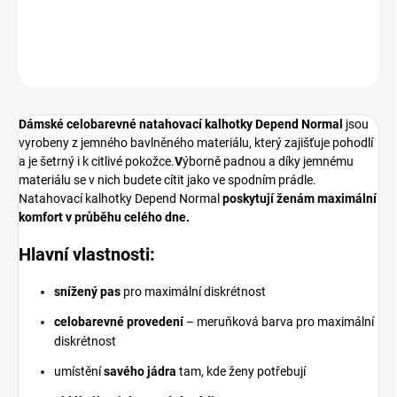
DETAILNÍ INFORMACE
ZEPTAT SE
Dámské celobarevné natahovací kalhotky Depend Normal
jsou
vyrobeny z jemného bavlněného materiálu, který zajišťuje pohodlí
a je šetrný i k citlivé pokožce.
V
ýborně padnou a díky jemnému
materiálu se v nich budete cítit jako ve spodním prádle.
Natahovací kalhotky Depend Normal
poskytují ženám maximální
komfort v průběhu celého dne.
Hlavní vlastnosti:
snížený pas
pro maximální diskrétnost
celobarevné provedení
– meruňková barva pro maximální
diskrétnost
umístění
savého jádra
tam, kde ženy potřebují