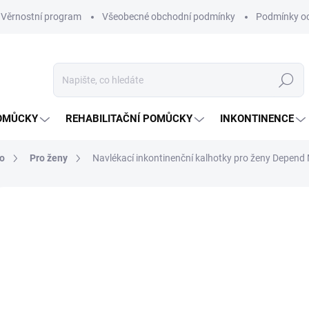
Věrnostní program
Všeobecné obchodní podmínky
Podmínky oc
Hledat
OMŮCKY
REHABILITAČNÍ POMŮCKY
INKONTINENCE
lo
Pro ženy
Navlékací inkontinenční kalhotky pro ženy Depend
Neohodnoceno
Podrobnosti hodnocení
ZNAČKA:
DE
NOVINKA
29
Měrná
NA O
cena: