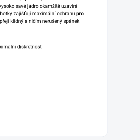
 vysoko savé jádro okamžitě uzavírá
lhotky zajišťují maximální ochranu
pro
jí klidný a ničím nerušený spánek.
imální diskrétnost