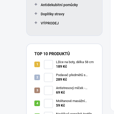
Antidekubitní pomůcky
Doplňky stravy
VÝPRODEJ
TOP 10 PRODUKTŮ
Lžíce na boty, délka 58 cm
189 Kč
Podavač předmětů s
magnetem / prodloužená
289 Kč
ruka, různé délky 61 / 76 /
81 / 90 cm
Antistresový míček -
průměr 75 mm, mix barev
69 Kč
Molitanové masážní
míčky, různé velikosti
59 Kč
Navlékač ponožek textilní