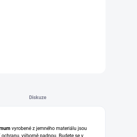
+
Přidat do košíku
ovací kalhotky speciálně určené pro ženy trpící
m únikem moči. Pro noční použití.
LNÍ INFORMACE
EPTAT SE
Diskuze
ximum
vyrobené z jemného materiálu jsou
í ochranu, výborně padnou. Budete se v