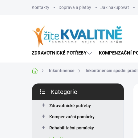
Přejít
Kontakty
Doprava a platby
Jak nakupovat
na
obsah
ZDRAVOTNICKÉ POTŘEBY
KOMPENZAČNÍ P
Domů
Inkontinence
Inkontinenční spodní prád
P
Kategorie
o
Přeskočit
s
kategorie
t
Zdravotnické potřeby
r
Kompenzační pomůcky
a
n
Rehabilitační pomůcky
n