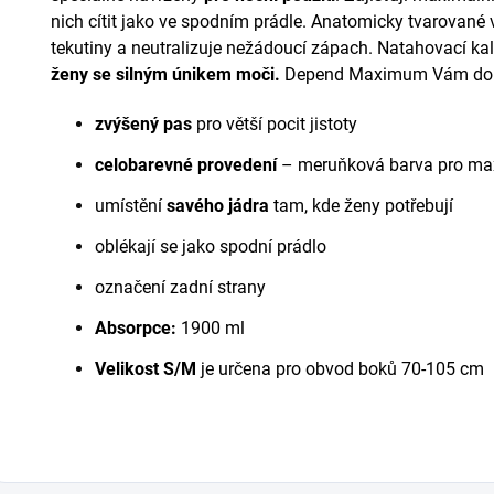
nich cítit jako ve spodním prádle. Anatomicky tvarované
tekutiny a neutralizuje nežádoucí zápach. Natahovací ka
ženy se silným únikem moči.
Depend Maximum Vám dopře
zvýšený pas
pro větší pocit jistoty
celobarevné provedení
– meruňková barva pro max
umístění
savého jádra
tam, kde ženy potřebují
oblékají se jako spodní prádlo
označení zadní strany
Absorpce:
1900 ml
Velikost S/M
je určena pro obvod boků 70-105 cm