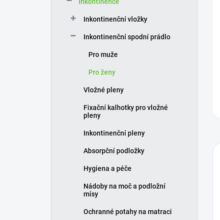
Inkontinence
í
p
Inkontinenční vložky
a
n
Inkontinenční spodní prádlo
e
Pro muže
l
Pro ženy
Vložné pleny
Fixační kalhotky pro vložné
pleny
Inkontinenční pleny
Absorpční podložky
Hygiena a péče
Nádoby na moč a podložní
mísy
Ochranné potahy na matraci