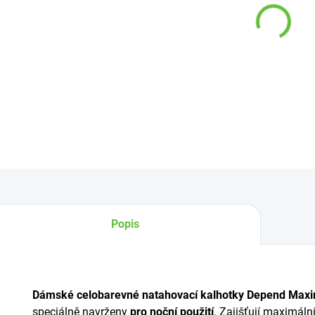
−
Natah
silný
DETAI
Z
Popis
Dámské celobarevné natahovací kalhotky Depend Ma
speciálně navrženy
pro noční použití
. Zajišťují maximáln