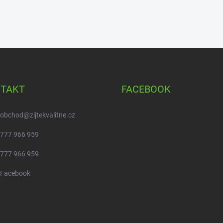
TAKT
FACEBOOK
obchod
@
zijtekvalitne.cz
777 966 959
777 966 959
Facebook