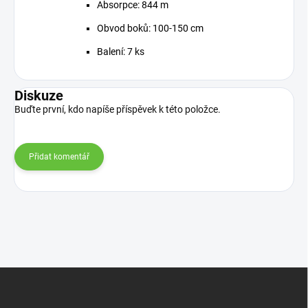
Absorpce: 844 m
Obvod boků: 100-150 cm
Balení: 7 ks
Diskuze
Buďte první, kdo napíše příspěvek k této položce.
Přidat komentář
Z
á
p