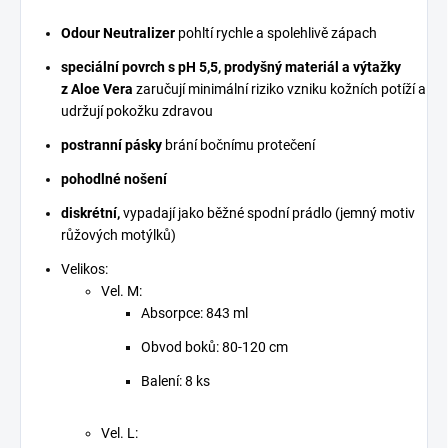
Odour Neutralizer
pohltí rychle a spolehlivě zápach
speciální povrch s pH 5,5, prodyšný materiál a výtažky
z Aloe Vera
zaručují minimální riziko vzniku kožních potíží a
udržují pokožku zdravou
postranní pásky
brání bočnímu protečení
pohodlné nošení
diskrétní,
vypadají jako běžné spodní prádlo (jemný motiv
růžových motýlků)
Velikos:
Vel. M:
Absorpce: 843 ml
Obvod boků: 80-120 cm
Balení: 8 ks
Vel. L: