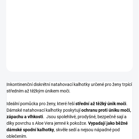
cena:
VARIANTA
−
+
Přidat do košíku
DETAILNÍ INFORMACE
ZEPTAT SE
Inkontinenční diskrétní natahovací kalhotky určené pro ženy trpící
středním až těžkým únikem moči.
Ideální pomůcka pro ženy, které řeší
střední až těžký únik moči
.
Dámské natahovací kalhotky poskytují
ochranu
proti úniku moči,
zápachu a vlhkosti
. Jsou spolehlivé, prodyšné, bezpečně sají a
díky povrchu s Aloe Vera jemné k pokožce.
Vypadají jako běžné
dámské spodní kalhotky
, skvěle sedí a nejsou nápadné pod
oblečením.