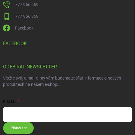
777 966 959
777 966 959
Facebook
FACEBOOK
ODEBÍRAT NEWSLETTER
Vložte svůj e-mail a my vám budeme zasílat informace o nových
produktech na našem e-shopu.
E-MAIL
Přihlásit se