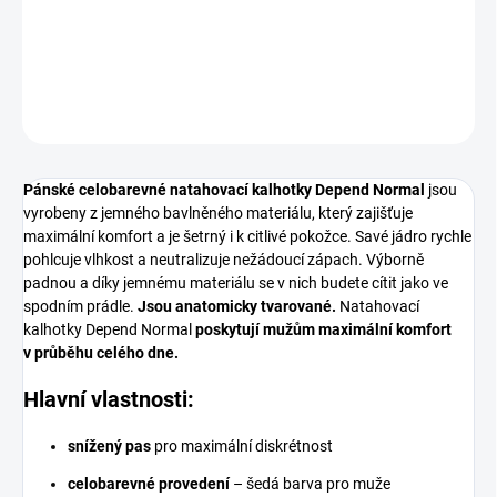
DETAILNÍ INFORMACE
ZEPTAT SE
Pánské celobarevné natahovací kalhotky Depend Normal
jsou
vyrobeny z jemného bavlněného materiálu, který zajišťuje
maximální komfort a je šetrný i k citlivé pokožce. Savé jádro rychle
pohlcuje vlhkost a neutralizuje nežádoucí zápach. Výborně
padnou a díky jemnému materiálu se v nich budete cítit jako ve
spodním prádle.
Jsou anatomicky tvarované.
Natahovací
kalhotky Depend Normal
poskytují mužům maximální komfort
v průběhu celého dne.
Hlavní vlastnosti:
snížený pas
pro maximální diskrétnost
celobarevné provedení
– šedá barva pro muže