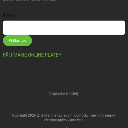
E-MAIL
Přihlásit se
PŘIJÍMÁME ONLINE PLATBY
Vojenské modely
Copyright 2026
Žijte kvalitně - zdravotní pomůcky nejen pro seniory
.
Všechna práva vyhrazena.