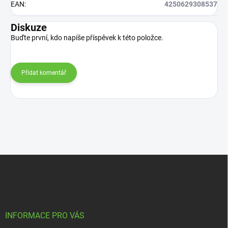
EAN
:
4250629308537
Diskuze
Buďte první, kdo napíše příspěvek k této položce.
Přidat komentář
Z
á
p
a
t
í
INFORMACE PRO VÁS