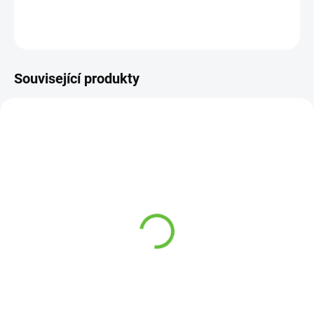
DETAILNÍ INFORMACE
ZEPTAT SE
Související produkty
NA OBJEDNÁVKU 1-2 DNY
Intimní vlhčené ubrousky
Inti+ 20ks, Seni Care
35 Kč
Detail